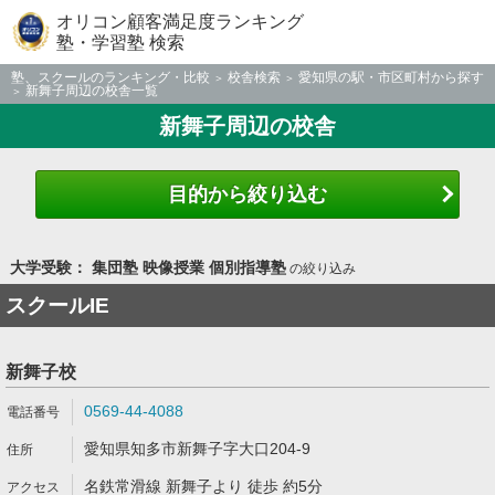
オリコン顧客満足度ランキング
塾・学習塾 検索
塾、スクールのランキング・比較
校舎検索
愛知県の駅・市区町村から探す
新舞子周辺の校舎一覧
新舞子周辺の校舎
目的から絞り込む
大学受験： 集団塾 映像授業 個別指導塾
の絞り込み
スクールIE
新舞子校
0569-44-4088
愛知県知多市新舞子字大口204-9
名鉄常滑線 新舞子より 徒歩 約5分