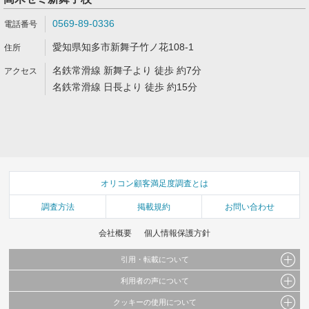
0569-89-0336
愛知県知多市新舞子竹ノ花108-1
名鉄常滑線 新舞子より 徒歩 約7分
名鉄常滑線 日長より 徒歩 約15分
オリコン顧客満足度調査とは
調査方法
掲載規約
お問い合わせ
会社概要
個人情報保護方針
引用・転載について
利用者の声について
当サイトで公開されている情報（文字、写真、イラスト、画像データ等）及びこれらの配
置・編集および構造などについての著作権は株式会社oricon MEに帰属しております。
クッキーの使用について
当サイトに掲載している内容はすべてサービスの利用者が提出された見解・感想です。
これらの情報を権利者の許可なく無断転載・複製などの二次利用を行うことは固く禁じて