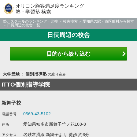
オリコン顧客満足度ランキング
塾・学習塾 検索
塾、スクールのランキング・比較
校舎検索
愛知県の駅・市区町村から探す
日長周辺の校舎一覧
日長周辺の校舎
目的から絞り込む
大学受験： 個別指導塾
の絞り込み
ITTO個別指導学院
新舞子校
0569-43-5102
愛知県知多市新舞子竹ノ花108-8
名鉄常滑線 新舞子より 徒歩 約6分