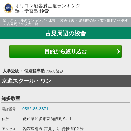
オリコン顧客満足度ランキング
塾・学習塾 検索
塾、スクールのランキング・比較
校舎検索
愛知県の駅・市区町村から探す
古見周辺の校舎一覧
古見周辺の校舎
目的から絞り込む
大学受験： 個別指導塾
の絞り込み
京進スクール・ワン
知多教室
0562-85-3371
愛知県知多市新知西町9-11
名鉄常滑線 古見より 徒歩 約12分