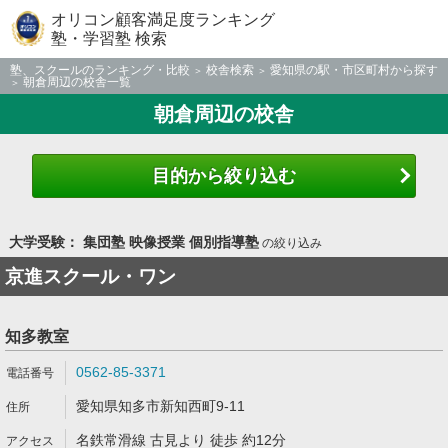
オリコン顧客満足度ランキング
塾・学習塾 検索
塾、スクールのランキング・比較
校舎検索
愛知県の駅・市区町村から探す
朝倉周辺の校舎一覧
朝倉周辺の校舎
目的から絞り込む
大学受験： 集団塾 映像授業 個別指導塾
の絞り込み
京進スクール・ワン
知多教室
0562-85-3371
愛知県知多市新知西町9-11
名鉄常滑線 古見より 徒歩 約12分