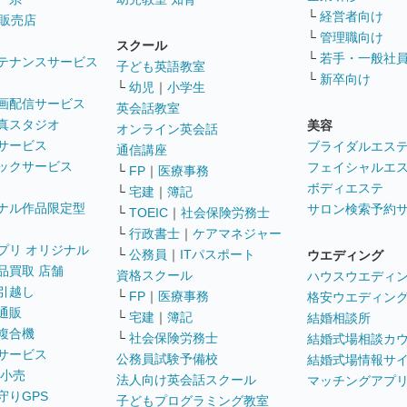
└
経営者向け
販売店
└
管理職向け
スクール
└
若手・一般社
テナンスサービス
子ども英語教室
└
新卒向け
└
幼児
｜
小学生
画配信サービス
英会話教室
真スタジオ
美容
オンライン英会話
サービス
ブライダルエス
通信講座
ックサービス
フェイシャルエ
└
FP
｜
医療事務
ボディエステ
└
宅建
｜
簿記
ナル作品限定型
サロン検索予約
└
TOEIC
｜
社会保険労務士
└
行政書士
｜
ケアマネジャー
プリ オリジナル
└
公務員
｜
ITパスポート
ウエディング
品買取 店舗
資格スクール
ハウスウエディ
引越し
└
FP
｜
医療事務
格安ウエディン
通販
└
宅建
｜
簿記
結婚相談所
複合機
└
社会保険労務士
結婚式場相談カ
サービス
公務員試験予備校
結婚式場情報サ
 小売
法人向け英会話スクール
マッチングアプ
守りGPS
子どもプログラミング教室