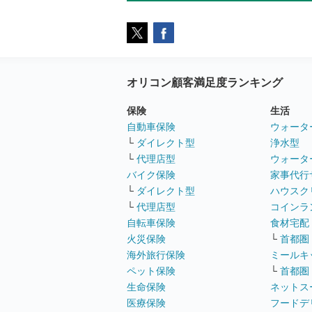
オリコン顧客満足度ランキング
保険
生活
自動車保険
ウォータ
└
ダイレクト型
浄水型
└
代理店型
ウォータ
バイク保険
家事代行
└
ダイレクト型
ハウスク
└
代理店型
コインラ
自転車保険
食材宅配
火災保険
└
首都圏
海外旅行保険
ミールキ
ペット保険
└
首都圏
生命保険
ネットス
医療保険
フードデ