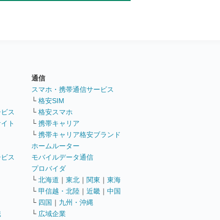
通信
ト
スマホ・携帯通信サービス
└
格安SIM
ービス
└
格安スマホ
サイト
└
携帯キャリア
└
携帯キャリア格安ブランド
ホームルーター
ービス
モバイルデータ通信
ト
プロバイダ
└
北海道
｜
東北
｜
関東
｜
東海
└
甲信越・北陸
｜
近畿
｜
中国
└
四国
｜
九州・沖縄
職
└
広域企業