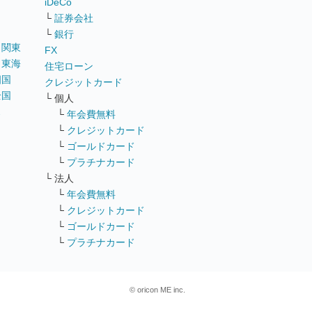
iDeCo
└
証券会社
└
銀行
｜
関東
FX
｜
東海
住宅ローン
四国
クレジットカード
全国
└ 個人
ス
└
年会費無料
└
クレジットカード
└
ゴールドカード
└
プラチナカード
└ 法人
└
年会費無料
└
クレジットカード
└
ゴールドカード
└
プラチナカード
© oricon ME inc.