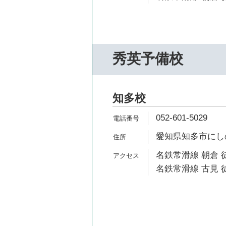
秀英予備校
知多校
052-601-5029
愛知県知多市にしの台
名鉄常滑線 朝倉 徒
名鉄常滑線 古見 徒