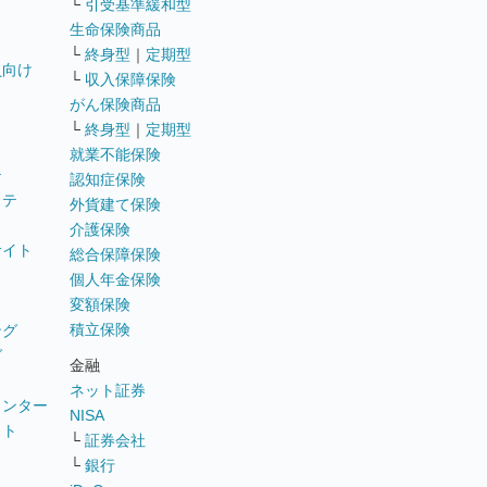
└
引受基準緩和型
生命保険商品
└
終身型
｜
定期型
員向け
└
収入保障保険
がん保険商品
└
終身型
｜
定期型
就業不能保険
テ
認知症保険
ステ
外貨建て保険
介護保険
サイト
総合保障保険
個人年金保険
変額保険
積立保険
ング
グ
金融
ネット証券
ウンター
NISA
イト
└
証券会社
リ
└
銀行