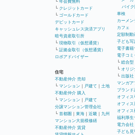
└
年会費無料
バイク
└
クレジットカード
車検
└
ゴールドカード
カーメン
デビットカード
カフェ
キャッシュレス決済アプリ
定額制動
暗号資産取引所
子ども写
└
現物取引（仮想通貨）
電子書籍
└
証拠金取引（仮想通貨）
電子コミ
ロボアドバイザー
└
総合型
└
オリジ
住宅
└
出版社
不動産仲介 売却
マンガア
└
マンション
｜
戸建て
｜
土地
ブランド
不動産仲介 購入
オフィス
└
マンション
｜
戸建て
オフィス
分譲マンション管理会社
オフィス
└
首都圏
｜
東海
｜
近畿
｜
九州
福利厚生
マンション大規模修繕
電力会社
不動産仲介 賃貸
子ども見
賃貸情報サイト