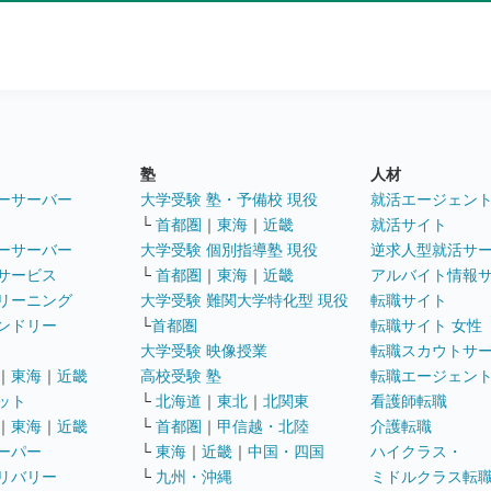
塾
人材
ーサーバー
大学受験 塾・予備校 現役
就活エージェン
└
首都圏
｜
東海
｜
近畿
就活サイト
ーサーバー
大学受験 個別指導塾 現役
逆求人型就活サ
サービス
└
首都圏
｜
東海
｜
近畿
アルバイト情報
リーニング
大学受験 難関大学特化型 現役
転職サイト
ンドリー
└
首都圏
転職サイト 女性
大学受験 映像授業
転職スカウトサ
｜
東海
｜
近畿
高校受験 塾
転職エージェン
ット
└
北海道
｜
東北
｜
北関東
看護師転職
｜
東海
｜
近畿
└
首都圏
｜
甲信越・北陸
介護転職
ーパー
└
東海
｜
近畿
｜
中国・四国
ハイクラス・
リバリー
└
九州・沖縄
ミドルクラス転