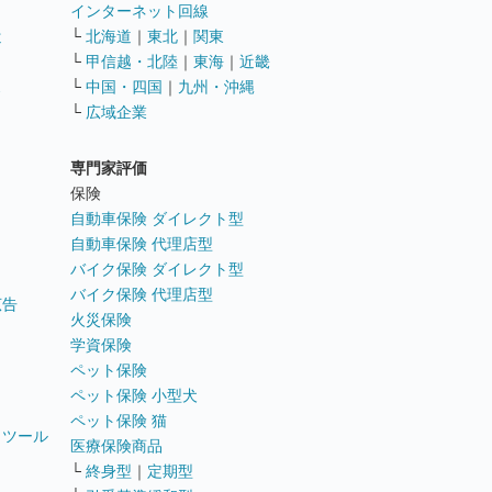
インターネット回線
遣
└
北海道
｜
東北
｜
関東
└
甲信越・北陸
｜
東海
｜
近畿
ス
└
中国・四国
｜
九州・沖縄
└
広域企業
専門家評価
ト
保険
自動車保険 ダイレクト型
自動車保険 代理店型
バイク保険 ダイレクト型
バイク保険 代理店型
広告
火災保険
学資保険
ペット保険
ペット保険 小型犬
ペット保険 猫
トツール
医療保険商品
└
終身型
｜
定期型