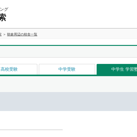
ング
索
索
朝倉周辺の校舎一覧
高校受験
中学受験
中学生 学習