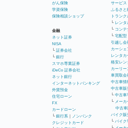
がん保険
サービス
学資保険
ふるさと
保険相談ショップ
トランク
└
レンタ
└
コンテ
金融
└
宅配型
ネット証券
引越し会
NISA
カーシェ
└
証券会社
レンタカ
└
銀行
格安レン
スマホ専業証券
カーリー
iDeCo 証券会社
車買取会
ネット銀行
中古車情
インターネットバンキング
中古車販
外貨預金
└
中古車
住宅ローン
└
メーカ
FX
中古車
カードローン
バイク販
└
銀行系
｜
ノンバンク
└
バイク
クレジットカード
└
メーカ