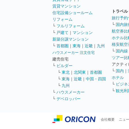
賃貸マンション
トラベル
住宅設備ショールーム
旅行予約
リフォーム
└
国内旅
└
フルリフォーム
航空券比
└
戸建て
｜
マンション
ホテル比
新築分譲マンション
格安航空券
└
首都圏
｜
東海
｜
近畿
｜
九州
└
国内線
ハウスメーカー 注文住宅
ツアー比
建売住宅
アクティ
└
ビルダー
└
国内
｜
└
東北
｜
北関東
｜
首都圏
ホテル
└
東海
｜
近畿
｜
中国・四国
└
ビジネ
└
九州
└
観光利
└
ハウスメーカー
└
デベロッパー
会社概要
ニュ