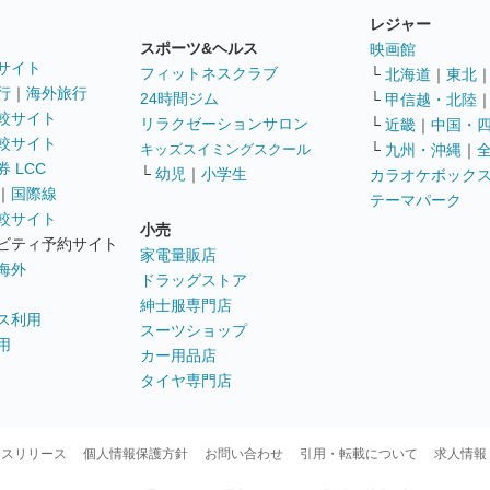
レジャー
スポーツ&ヘルス
映画館
サイト
フィットネスクラブ
└
北海道
｜
東北
行
｜
海外旅行
24時間ジム
└
甲信越・北陸
較サイト
リラクゼーションサロン
└
近畿
｜
中国・
較サイト
キッズスイミングスクール
└
九州・沖縄
｜
 LCC
└
幼児
｜
小学生
カラオケボック
｜
国際線
テーマパーク
較サイト
小売
ビティ予約サイト
家電量販店
海外
ドラッグストア
紳士服専門店
ス利用
スーツショップ
用
カー用品店
タイヤ専門店
ースリリース
個人情報保護方針
お問い合わせ
引用・転載について
求人情報