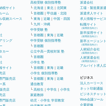
高校受験 個別指導塾
派遣会社
納税サイト
└
北海道
｜
東北
｜
北関東
工場・製造業派
ルーム
└
首都圏
｜
甲信越・北陸
派遣求人サイト
ル収納スペース
└
東海
｜
近畿
｜
中国・四国
求人情報サービ
ナ
└
九州・沖縄
転職サイト
（採用担当向け）
中学受験 塾
新卒採用サイト
社
└
首都圏
｜
東海
｜
近畿
（採用担当向け）
アリング
中学受験 個別指導塾
新卒エージェン
（採用担当向け）
ー
└
首都圏
人材紹介会社
タカー
公立中高一貫校対策 塾
（採用担当向け）
ス
└
首都圏
人材派遣会社
（採用担当向け）
社
小学生 塾
アルバイト求人
報サイト
└
首都圏
｜
東海
｜
近畿
売店
小学生 個別指導塾
ビジネス
専門販売店
└
首都圏
｜
東海
｜
近畿
法人カーリース
ー系
通信教育
ネット印刷通販
販売店
└
高校生
｜
中学生
｜
小学生
ビジネスチャッ
売店
家庭教師
Web会議ツール
専門販売店
幼児・小学生 学習教室
企業研修
ー系
幼児教室 知育