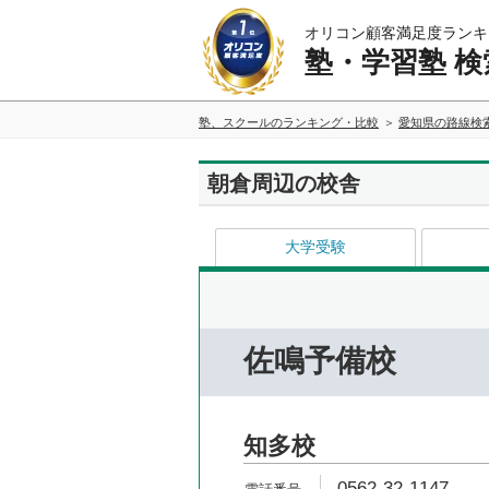
オリコン顧客満足度ランキ
塾・学習塾 検
塾、スクールのランキング・比較
愛知県の路線検
朝倉周辺の校舎
大学受験
佐鳴予備校
知多校
0562-32-1147