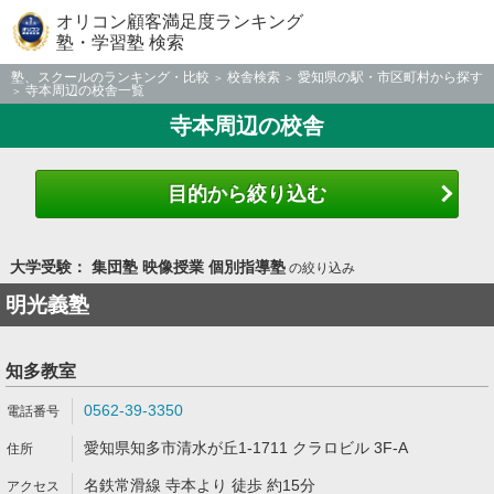
オリコン顧客満足度ランキング
塾・学習塾 検索
塾、スクールのランキング・比較
校舎検索
愛知県の駅・市区町村から探す
寺本周辺の校舎一覧
寺本周辺の校舎
目的から絞り込む
大学受験： 集団塾 映像授業 個別指導塾
の絞り込み
明光義塾
知多教室
0562-39-3350
愛知県知多市清水が丘1-1711 クラロビル 3F-A
名鉄常滑線 寺本より 徒歩 約15分