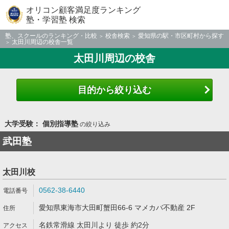
オリコン顧客満足度ランキング
塾・学習塾 検索
塾、スクールのランキング・比較
校舎検索
愛知県の駅・市区町村から探す
太田川周辺の校舎一覧
太田川周辺の校舎
目的から絞り込む
大学受験： 個別指導塾
の絞り込み
武田塾
太田川校
0562-38-6440
愛知県東海市大田町蟹田66-6 マメカバ不動産 2F
名鉄常滑線 太田川より 徒歩 約2分