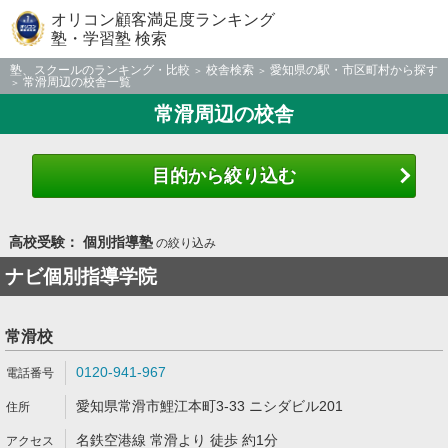
オリコン顧客満足度ランキング
塾・学習塾 検索
塾、スクールのランキング・比較
校舎検索
愛知県の駅・市区町村から探す
常滑周辺の校舎一覧
常滑周辺の校舎
目的から絞り込む
高校受験： 個別指導塾
の絞り込み
ナビ個別指導学院
常滑校
0120-941-967
愛知県常滑市鯉江本町3-33 ニシダビル201
名鉄空港線 常滑より 徒歩 約1分