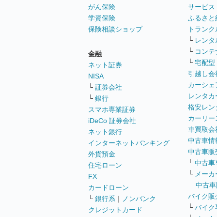
がん保険
サービス
学資保険
ふるさと
保険相談ショップ
トランク
└
レンタ
└
コンテ
金融
└
宅配型
ネット証券
引越し会
NISA
カーシェ
└
証券会社
レンタカ
└
銀行
格安レン
スマホ専業証券
カーリー
iDeCo 証券会社
車買取会
ネット銀行
中古車情
インターネットバンキング
中古車販
外貨預金
└
中古車
住宅ローン
└
メーカ
FX
中古車
カードローン
バイク販
└
銀行系
｜
ノンバンク
└
バイク
クレジットカード