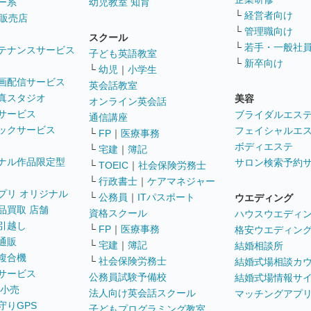
ー系
幼児教室 知育
└
経営者向け
販売店
└
管理職向け
スクール
└
若手・一般社
テナンスサービス
子ども英語教室
└
新卒向け
└
幼児
｜
小学生
画配信サービス
英会話教室
真スタジオ
美容
オンライン英会話
サービス
ブライダルエス
通信講座
ックサービス
フェイシャルエ
└
FP
｜
医療事務
ボディエステ
└
宅建
｜
簿記
ナル作品限定型
サロン検索予約
└
TOEIC
｜
社会保険労務士
└
行政書士
｜
ケアマネジャー
プリ オリジナル
└
公務員
｜
ITパスポート
ウエディング
品買取 店舗
資格スクール
ハウスウエディ
引越し
└
FP
｜
医療事務
格安ウエディン
通販
└
宅建
｜
簿記
結婚相談所
複合機
└
社会保険労務士
結婚式場相談カ
サービス
公務員試験予備校
結婚式場情報サ
 小売
法人向け英会話スクール
マッチングアプ
守りGPS
子どもプログラミング教室