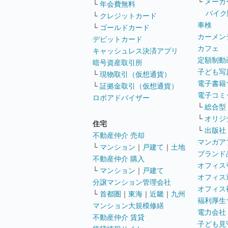
└
メーカ
└
年会費無料
バイク
└
クレジットカード
車検
└
ゴールドカード
カーメン
デビットカード
カフェ
キャッシュレス決済アプリ
定額制動
暗号資産取引所
子ども写
└
現物取引（仮想通貨）
電子書籍
└
証拠金取引（仮想通貨）
電子コミ
ロボアドバイザー
└
総合型
└
オリジ
住宅
└
出版社
不動産仲介 売却
マンガア
└
マンション
｜
戸建て
｜
土地
ブランド
不動産仲介 購入
オフィス
└
マンション
｜
戸建て
オフィス
分譲マンション管理会社
オフィス
└
首都圏
｜
東海
｜
近畿
｜
九州
福利厚生
マンション大規模修繕
電力会社
不動産仲介 賃貸
子ども見