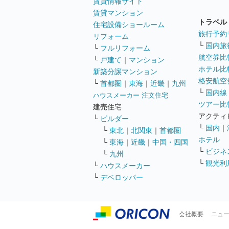
賃貸情報サイト
賃貸マンション
トラベル
住宅設備ショールーム
旅行予約
リフォーム
└
国内旅
└
フルリフォーム
航空券比
└
戸建て
｜
マンション
ホテル比
新築分譲マンション
格安航空券
└
首都圏
｜
東海
｜
近畿
｜
九州
└
国内線
ハウスメーカー 注文住宅
ツアー比
建売住宅
アクティ
└
ビルダー
└
国内
｜
└
東北
｜
北関東
｜
首都圏
ホテル
└
東海
｜
近畿
｜
中国・四国
└
ビジネ
└
九州
└
観光利
└
ハウスメーカー
└
デベロッパー
会社概要
ニュ