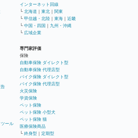
インターネット回線
遣
└
北海道
｜
東北
｜
関東
└
甲信越・北陸
｜
東海
｜
近畿
ス
└
中国・四国
｜
九州・沖縄
└
広域企業
専門家評価
ト
保険
自動車保険 ダイレクト型
自動車保険 代理店型
バイク保険 ダイレクト型
バイク保険 代理店型
広告
火災保険
学資保険
ペット保険
ペット保険 小型犬
ペット保険 猫
トツール
医療保険商品
└
終身型
｜
定期型