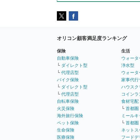
オリコン顧客満足度ランキング
保険
生活
自動車保険
ウォータ
└
ダイレクト型
浄水型
└
代理店型
ウォータ
バイク保険
家事代行
└
ダイレクト型
ハウスク
└
代理店型
コインラ
自転車保険
食材宅配
火災保険
└
首都圏
海外旅行保険
ミールキ
ペット保険
└
首都圏
生命保険
ネットス
医療保険
フードデ