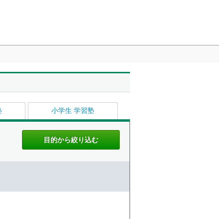
塾
小学生 学習塾