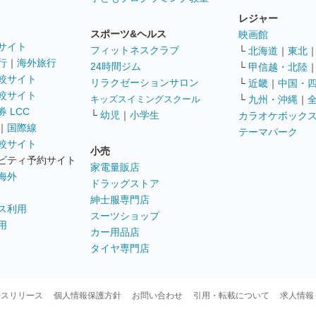
レジャー
スポーツ&ヘルス
映画館
サイト
フィットネスクラブ
└
北海道
｜
東北
行
｜
海外旅行
24時間ジム
└
甲信越・北陸
較サイト
リラクゼーションサロン
└
近畿
｜
中国・
較サイト
キッズスイミングスクール
└
九州・沖縄
｜
 LCC
└
幼児
｜
小学生
カラオケボック
｜
国際線
テーマパーク
較サイト
小売
ビティ予約サイト
家電量販店
海外
ドラッグストア
紳士服専門店
ス利用
スーツショップ
用
カー用品店
タイヤ専門店
ースリリース
個人情報保護方針
お問い合わせ
引用・転載について
求人情報