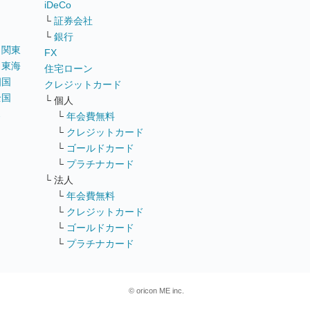
iDeCo
└
証券会社
└
銀行
｜
関東
FX
｜
東海
住宅ローン
四国
クレジットカード
全国
└ 個人
ス
└
年会費無料
└
クレジットカード
└
ゴールドカード
└
プラチナカード
└ 法人
└
年会費無料
└
クレジットカード
└
ゴールドカード
└
プラチナカード
© oricon ME inc.