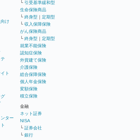
└
引受基準緩和型
生命保険商品
└
終身型
｜
定期型
員向け
└
収入保障保険
がん保険商品
└
終身型
｜
定期型
就業不能保険
テ
認知症保険
ステ
外貨建て保険
介護保険
サイト
総合保障保険
個人年金保険
変額保険
積立保険
ング
グ
金融
ネット証券
ウンター
NISA
イト
└
証券会社
リ
└
銀行