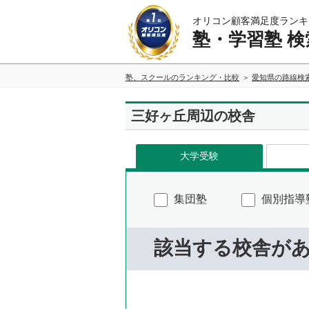
オリコン顧客満足度ランキ
塾・学習塾 検
塾、スクールのランキング・比較
愛知県の路線検
三好ヶ丘周辺の校舎
大学受験
集団塾
個別指導
該当する校舎が