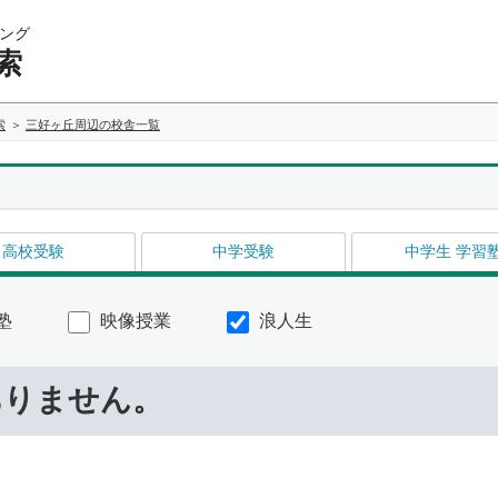
ング
索
索
三好ヶ丘周辺の校舎一覧
高校受験
中学受験
中学生 学習
塾
映像授業
浪人生
ありません。