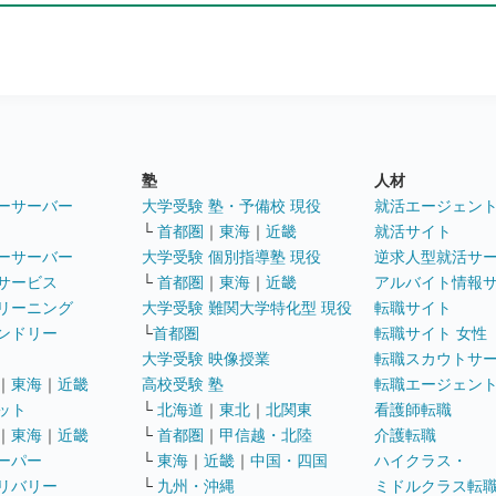
塾
人材
ーサーバー
大学受験 塾・予備校 現役
就活エージェン
└
首都圏
｜
東海
｜
近畿
就活サイト
ーサーバー
大学受験 個別指導塾 現役
逆求人型就活サ
サービス
└
首都圏
｜
東海
｜
近畿
アルバイト情報
リーニング
大学受験 難関大学特化型 現役
転職サイト
ンドリー
└
首都圏
転職サイト 女性
大学受験 映像授業
転職スカウトサ
｜
東海
｜
近畿
高校受験 塾
転職エージェン
ット
└
北海道
｜
東北
｜
北関東
看護師転職
｜
東海
｜
近畿
└
首都圏
｜
甲信越・北陸
介護転職
ーパー
└
東海
｜
近畿
｜
中国・四国
ハイクラス・
リバリー
└
九州・沖縄
ミドルクラス転