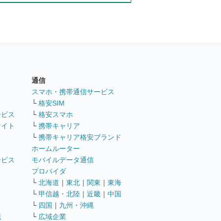
通信
ト
スマホ・携帯通信サービス
└
格安SIM
ービス
└
格安スマホ
サイト
└
携帯キャリア
└
携帯キャリア格安ブランド
ホームルーター
ービス
モバイルデータ通信
ト
プロバイダ
└
北海道
｜
東北
｜
関東
｜
東海
└
甲信越・北陸
｜
近畿
｜
中国
└
四国
｜
九州・沖縄
職
└
広域企業