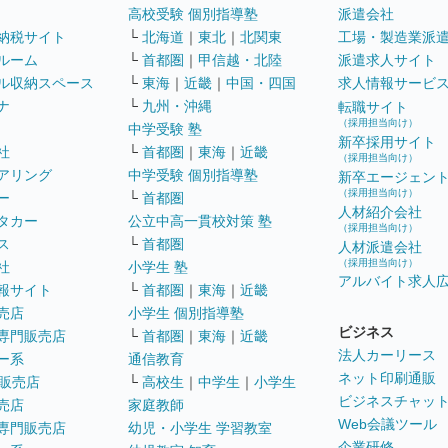
高校受験 個別指導塾
派遣会社
納税サイト
└
北海道
｜
東北
｜
北関東
工場・製造業派
ルーム
└
首都圏
｜
甲信越・北陸
派遣求人サイト
ル収納スペース
└
東海
｜
近畿
｜
中国・四国
求人情報サービ
ナ
└
九州・沖縄
転職サイト
（採用担当向け）
中学受験 塾
新卒採用サイト
社
└
首都圏
｜
東海
｜
近畿
（採用担当向け）
アリング
中学受験 個別指導塾
新卒エージェン
（採用担当向け）
ー
└
首都圏
人材紹介会社
タカー
公立中高一貫校対策 塾
（採用担当向け）
ス
└
首都圏
人材派遣会社
（採用担当向け）
社
小学生 塾
アルバイト求人
報サイト
└
首都圏
｜
東海
｜
近畿
売店
小学生 個別指導塾
ビジネス
専門販売店
└
首都圏
｜
東海
｜
近畿
法人カーリース
ー系
通信教育
ネット印刷通販
販売店
└
高校生
｜
中学生
｜
小学生
ビジネスチャッ
売店
家庭教師
Web会議ツール
専門販売店
幼児・小学生 学習教室
企業研修