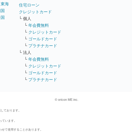
｜
東海
住宅ローン
四国
クレジットカード
全国
└ 個人
ス
└
年会費無料
└
クレジットカード
└
ゴールドカード
└
プラチナカード
└ 法人
└
年会費無料
└
クレジットカード
└
ゴールドカード
└
プラチナカード
© oricon ME inc.
属しております。
行っています。
わせて使用することがあります。