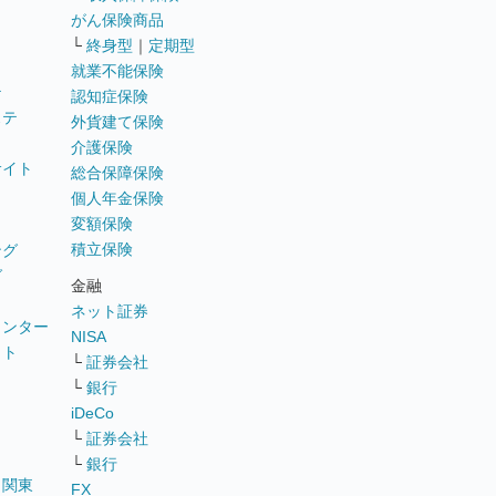
がん保険商品
└
終身型
｜
定期型
就業不能保険
テ
認知症保険
ステ
外貨建て保険
介護保険
サイト
総合保障保険
個人年金保険
変額保険
積立保険
ング
グ
金融
ネット証券
ウンター
NISA
イト
└
証券会社
リ
└
銀行
iDeCo
└
証券会社
└
銀行
｜
関東
FX