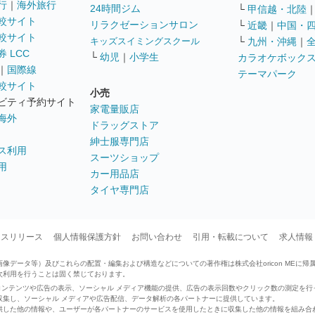
行
｜
海外旅行
24時間ジム
└
甲信越・北陸
較サイト
リラクゼーションサロン
└
近畿
｜
中国・
較サイト
キッズスイミングスクール
└
九州・沖縄
｜
 LCC
└
幼児
｜
小学生
カラオケボック
｜
国際線
テーマパーク
較サイト
小売
ビティ予約サイト
家電量販店
海外
ドラッグストア
紳士服専門店
ス利用
スーツショップ
用
カー用品店
タイヤ専門店
ースリリース
個人情報保護方針
お問い合わせ
引用・転載について
求人情報
データ等）及びこれらの配置・編集および構造などについての著作権は株式会社oricon MEに帰
次利用を行うことは固く禁じております。
せたコンテンツや広告の表示、ソーシャル メディア機能の提供、広告の表示回数やクリック数の測定を
収集し、ソーシャル メディアや広告配信、データ解析の各パートナーに提供しています。
供した他の情報や、ユーザーが各パートナーのサービスを使用したときに収集した他の情報を組み合