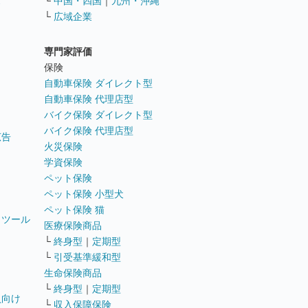
ス
└
中国・四国
｜
九州・沖縄
└
広域企業
専門家評価
ト
保険
自動車保険 ダイレクト型
自動車保険 代理店型
バイク保険 ダイレクト型
バイク保険 代理店型
広告
火災保険
学資保険
ペット保険
ペット保険 小型犬
ペット保険 猫
トツール
医療保険商品
└
終身型
｜
定期型
└
引受基準緩和型
生命保険商品
└
終身型
｜
定期型
員向け
└
収入保障保険