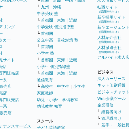
ル収納スペース
└
東海
｜
近畿
｜
中国・四国
求人情報サービ
ナ
└
九州・沖縄
転職サイト
（採用担当向け）
中学受験 塾
新卒採用サイト
社
└
首都圏
｜
東海
｜
近畿
（採用担当向け）
アリング
中学受験 個別指導塾
新卒エージェン
（採用担当向け）
ー
└
首都圏
人材紹介会社
タカー
公立中高一貫校対策 塾
（採用担当向け）
ス
└
首都圏
人材派遣会社
（採用担当向け）
社
小学生 塾
アルバイト求人
報サイト
└
首都圏
｜
東海
｜
近畿
売店
小学生 個別指導塾
ビジネス
専門販売店
└
首都圏
｜
東海
｜
近畿
法人カーリース
ー系
通信教育
ネット印刷通販
販売店
└
高校生
｜
中学生
｜
小学生
ビジネスチャッ
売店
家庭教師
Web会議ツール
専門販売店
幼児・小学生 学習教室
企業研修
ー系
幼児教室 知育
└
経営者向け
販売店
└
管理職向け
スクール
└
若手・一般社
テナンスサービス
子ども英語教室