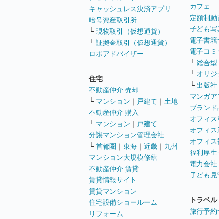
カフェ
キャッシュレス決済アプリ
定額制動
暗号資産取引所
子ども写
└
現物取引（仮想通貨）
電子書籍
└
証拠金取引（仮想通貨）
電子コミ
ロボアドバイザー
└
総合型
└
オリジ
住宅
└
出版社
不動産仲介 売却
マンガア
└
マンション
｜
戸建て
｜
土地
ブランド
不動産仲介 購入
オフィス
└
マンション
｜
戸建て
オフィス
分譲マンション管理会社
オフィス
└
首都圏
｜
東海
｜
近畿
｜
九州
福利厚生
マンション大規模修繕
電力会社
不動産仲介 賃貸
子ども見
賃貸情報サイト
賃貸マンション
トラベル
住宅設備ショールーム
旅行予約
リフォーム