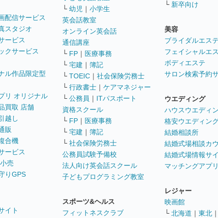
└
新卒向け
└
幼児
｜
小学生
画配信サービス
英会話教室
真スタジオ
美容
オンライン英会話
サービス
ブライダルエス
通信講座
ックサービス
フェイシャルエ
└
FP
｜
医療事務
ボディエステ
└
宅建
｜
簿記
ナル作品限定型
サロン検索予約
└
TOEIC
｜
社会保険労務士
└
行政書士
｜
ケアマネジャー
プリ オリジナル
└
公務員
｜
ITパスポート
ウエディング
品買取 店舗
資格スクール
ハウスウエディ
引越し
└
FP
｜
医療事務
格安ウエディン
通販
└
宅建
｜
簿記
結婚相談所
複合機
└
社会保険労務士
結婚式場相談カ
サービス
公務員試験予備校
結婚式場情報サ
 小売
法人向け英会話スクール
マッチングアプ
守りGPS
子どもプログラミング教室
レジャー
スポーツ&ヘルス
映画館
サイト
フィットネスクラブ
└
北海道
｜
東北