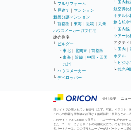
└
国内旅
└
フルリフォーム
航空券比
└
戸建て
｜
マンション
ホテル比
新築分譲マンション
格安航空券
└
首都圏
｜
東海
｜
近畿
｜
九州
└
国内線
ハウスメーカー 注文住宅
ツアー比
建売住宅
アクティ
└
ビルダー
└
国内
｜
└
東北
｜
北関東
｜
首都圏
ホテル
└
東海
｜
近畿
｜
中国・四国
└
ビジネ
└
九州
└
観光利
└
ハウスメーカー
└
デベロッパー
会社概要
ニュ
当サイトで公開されている情報（文字、写真、イラスト、画像
これらの情報を権利者の許可なく無断転載・複製などの二
このサイトでは Cookie を使用して、ユーザーに合わ
また、ユーザーによるサイトの利用状況についても情報を
各パートナーは、この情報とユーザーが各パートナーに提