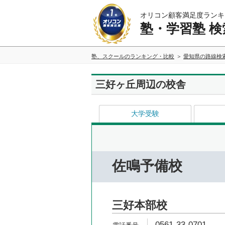
オリコン顧客満足度ランキ
塾・学習塾 検
塾、スクールのランキング・比較
愛知県の路線検
三好ヶ丘周辺の校舎
大学受験
佐鳴予備校
三好本部校
0561-33-0701