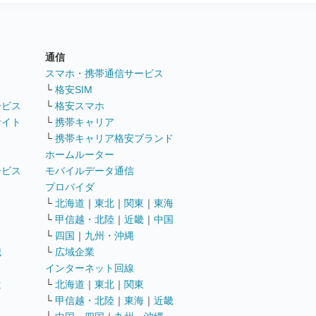
通信
ト
スマホ・携帯通信サービス
└
格安SIM
ービス
└
格安スマホ
サイト
└
携帯キャリア
└
携帯キャリア格安ブランド
ホームルーター
ービス
モバイルデータ通信
ト
プロバイダ
└
北海道
｜
東北
｜
関東
｜
東海
└
甲信越・北陸
｜
近畿
｜
中国
└
四国
｜
九州・沖縄
職
└
広域企業
インターネット回線
遣
└
北海道
｜
東北
｜
関東
└
甲信越・北陸
｜
東海
｜
近畿