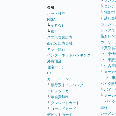
└
レンタ
└
コンテ
金融
└
宅配型
ネット証券
引越し会
NISA
カーシェ
└
証券会社
レンタカ
└
銀行
格安レン
スマホ専業証券
カーリー
iDeCo 証券会社
車買取会
ネット銀行
中古車情
インターネットバンキング
中古車販
外貨預金
└
中古車
住宅ローン
└
メーカ
FX
中古車
カードローン
バイク販
└
銀行系
｜
ノンバンク
└
バイク
クレジットカード
└
メーカ
└
年会費無料
バイク
└
クレジットカード
車検
└
ゴールドカード
カーメン
デビットカード