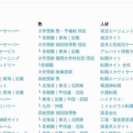
塾
人材
ーサーバー
大学受験 塾・予備校 現役
就活エージェン
└
首都圏
｜
東海
｜
近畿
就活サイト
ーサーバー
大学受験 個別指導塾 現役
逆求人型就活サ
サービス
└
首都圏
｜
東海
｜
近畿
アルバイト情報
リーニング
大学受験 難関大学特化型 現役
転職サイト
ンドリー
└
首都圏
転職サイト 女性
大学受験 映像授業
転職スカウトサ
｜
東海
｜
近畿
高校受験 塾
転職エージェン
ット
└
北海道
｜
東北
｜
北関東
看護師転職
｜
東海
｜
近畿
└
首都圏
｜
甲信越・北陸
介護転職
ーパー
└
東海
｜
近畿
｜
中国・四国
ハイクラス・
リバリー
└
九州・沖縄
ミドルクラス転
高校受験 個別指導塾
派遣会社
納税サイト
└
北海道
｜
東北
｜
北関東
工場・製造業派
ルーム
└
首都圏
｜
甲信越・北陸
派遣求人サイト