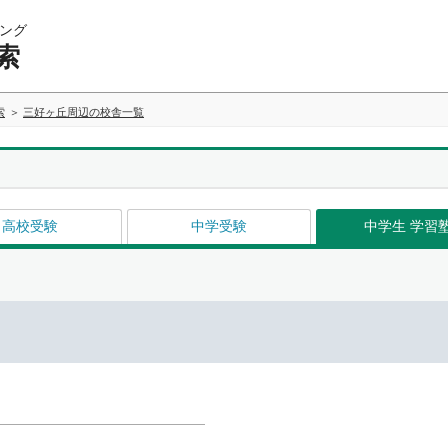
ング
索
索
三好ヶ丘周辺の校舎一覧
高校受験
中学受験
中学生 学習