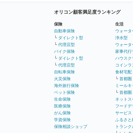
オリコン顧客満足度ランキング
保険
生活
自動車保険
ウォータ
└
ダイレクト型
浄水型
└
代理店型
ウォータ
バイク保険
家事代行
└
ダイレクト型
ハウスク
└
代理店型
コインラ
自転車保険
食材宅配
火災保険
└
首都圏
海外旅行保険
ミールキ
ペット保険
└
首都圏
生命保険
ネットス
医療保険
フードデ
がん保険
サービス
学資保険
ふるさと
保険相談ショップ
トランク