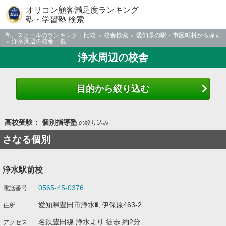
オリコン顧客満足度ランキング
塾・学習塾 検索
塾、スクールのランキング・比較
校舎検索
愛知県の駅・市区町村から探す
浄水周辺の校舎一覧
浄水周辺の校舎
目的から絞り込む
高校受験： 個別指導塾
の絞り込み
さなる個別
浄水駅前校
0565-45-0376
愛知県豊田市浄水町伊保原463-2
名鉄豊田線 浄水より 徒歩 約2分