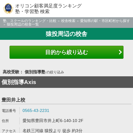
オリコン顧客満足度ランキング
塾・学習塾 検索
塾、スクールのランキング・比較
校舎検索
愛知県の駅・市区町村から探す
猿投周辺の校舎一覧
猿投周辺の校舎
目的から絞り込む
高校受験： 個別指導塾
の絞り込み
個別指導Axis
豊田井上校
0565-43-2231
愛知県豊田市井上町6-140-10 2F
名鉄三河線 猿投より 徒歩 約3分