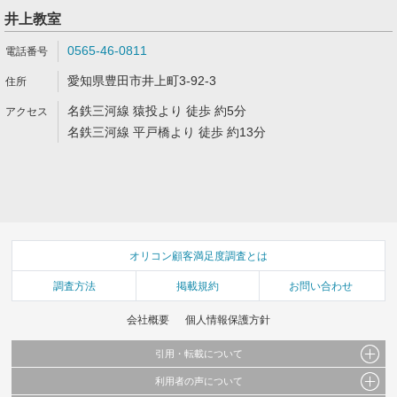
井上教室
0565-46-0811
愛知県豊田市井上町3-92-3
名鉄三河線 猿投より 徒歩 約5分
名鉄三河線 平戸橋より 徒歩 約13分
オリコン顧客満足度調査とは
調査方法
掲載規約
お問い合わせ
会社概要
個人情報保護方針
引用・転載について
利用者の声について
当サイトで公開されている情報（文字、写真、イラスト、画像データ等）及びこれらの配