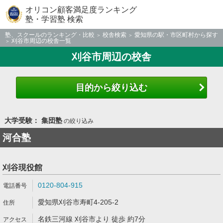
オリコン顧客満足度ランキング
塾・学習塾 検索
塾、スクールのランキング・比較
校舎検索
愛知県の駅・市区町村から探す
刈谷市周辺の校舎一覧
刈谷市周辺の校舎
目的から絞り込む
大学受験： 集団塾
の絞り込み
河合塾
刈谷現役館
0120-804-915
愛知県刈谷市寿町4-205-2
名鉄三河線 刈谷市より 徒歩 約7分