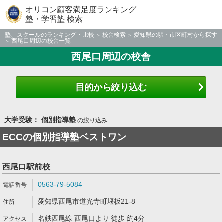
オリコン顧客満足度ランキング
塾・学習塾 検索
塾、スクールのランキング・比較
校舎検索
愛知県の駅・市区町村から探す
西尾口周辺の校舎一覧
西尾口周辺の校舎
目的から絞り込む
大学受験： 個別指導塾
の絞り込み
ECCの個別指導塾ベストワン
西尾口駅前校
0563-79-5084
愛知県西尾市道光寺町堰板21-8
名鉄西尾線 西尾口より 徒歩 約4分