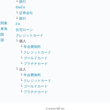
└
銀行
iDeCo
└
証券会社
└
銀行
｜
関東
FX
｜
東海
住宅ローン
四国
クレジットカード
全国
└ 個人
ス
└
年会費無料
└
クレジットカード
└
ゴールドカード
└
プラチナカード
└ 法人
└
年会費無料
└
クレジットカード
└
ゴールドカード
└
プラチナカード
© oricon ME inc.