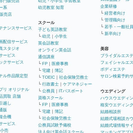
専門販売店
幼児・小学生 学習教室
企業研修
ー系
幼児教室 知育
└
経営者向け
販売店
└
管理職向け
スクール
└
若手・一般社
テナンスサービス
子ども英語教室
└
新卒向け
└
幼児
｜
小学生
画配信サービス
英会話教室
真スタジオ
美容
オンライン英会話
サービス
ブライダルエス
通信講座
ックサービス
フェイシャルエ
└
FP
｜
医療事務
ボディエステ
└
宅建
｜
簿記
ナル作品限定型
サロン検索予約
└
TOEIC
｜
社会保険労務士
└
行政書士
｜
ケアマネジャー
プリ オリジナル
└
公務員
｜
ITパスポート
ウエディング
品買取 店舗
資格スクール
ハウスウエディ
引越し
└
FP
｜
医療事務
格安ウエディン
通販
└
宅建
｜
簿記
結婚相談所
複合機
└
社会保険労務士
結婚式場相談カ
サービス
公務員試験予備校
結婚式場情報サ
 小売
法人向け英会話スクール
マッチングアプ