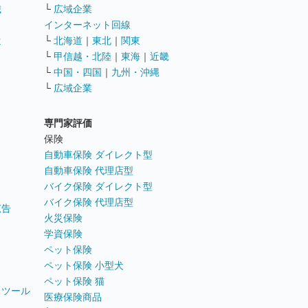
職
└
広域企業
インターネット回線
遣
└
北海道
｜
東北
｜
関東
└
甲信越・北陸
｜
東海
｜
近畿
ス
└
中国・四国
｜
九州・沖縄
└
広域企業
専門家評価
ト
保険
自動車保険 ダイレクト型
自動車保険 代理店型
バイク保険 ダイレクト型
バイク保険 代理店型
広告
火災保険
学資保険
ペット保険
ペット保険 小型犬
ペット保険 猫
トツール
医療保険商品