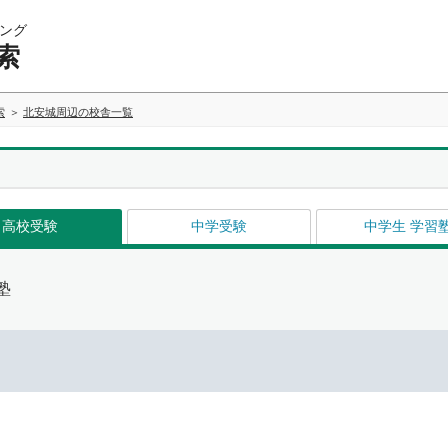
ング
索
索
北安城周辺の校舎一覧
高校受験
中学受験
中学生 学習
塾
イ