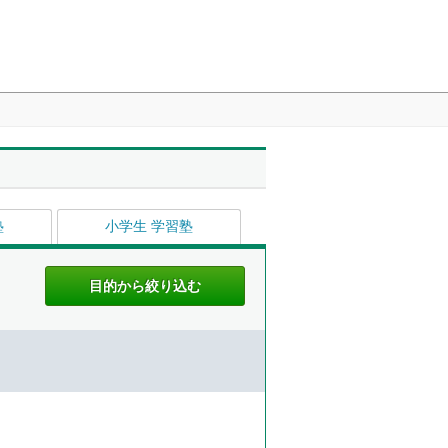
塾
小学生 学習塾