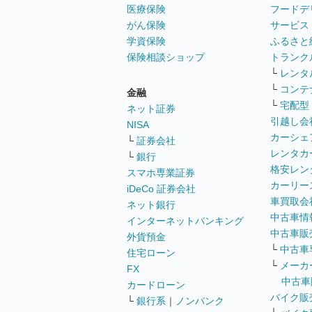
医療保険
フードデ
がん保険
サービス
学資保険
ふるさと
保険相談ショップ
トランク
└
レンタ
└
コンテ
金融
└
宅配型
ネット証券
引越し会
NISA
カーシェ
└
証券会社
レンタカ
└
銀行
格安レン
スマホ専業証券
カーリー
iDeCo 証券会社
車買取会
ネット銀行
中古車情
インターネットバンキング
中古車販
外貨預金
└
中古車
住宅ローン
└
メーカ
FX
中古車
カードローン
バイク販
└
銀行系
｜
ノンバンク