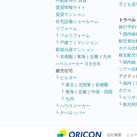
不動産仲介 賃貸
子ども見
賃貸情報サイト
賃貸マンション
トラベル
住宅設備ショールーム
旅行予約
リフォーム
└
国内旅
└
フルリフォーム
航空券比
└
戸建て
｜
マンション
ホテル比
新築分譲マンション
格安航空券
└
首都圏
｜
東海
｜
近畿
｜
九州
└
国内線
ハウスメーカー 注文住宅
ツアー比
建売住宅
アクティ
└
ビルダー
└
国内
｜
└
東北
｜
北関東
｜
首都圏
ホテル
└
東海
｜
近畿
｜
中国・四国
└
ビジネ
└
九州
└
観光利
└
ハウスメーカー
└
デベロッパー
会社概要
ニュ