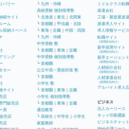
リバリー
└
九州・沖縄
ミドルクラス転
高校受験 個別指導塾
派遣会社
納税サイト
└
北海道
｜
東北
｜
北関東
工場・製造業派
ルーム
└
首都圏
｜
甲信越・北陸
派遣求人サイト
ル収納スペース
└
東海
｜
近畿
｜
中国・四国
求人情報サービ
ナ
└
九州・沖縄
転職サイト
（採用担当向け）
中学受験 塾
新卒採用サイト
社
└
首都圏
｜
東海
｜
近畿
（採用担当向け）
アリング
中学受験 個別指導塾
新卒エージェン
（採用担当向け）
ー
└
首都圏
人材紹介会社
タカー
公立中高一貫校対策 塾
（採用担当向け）
ス
└
首都圏
人材派遣会社
（採用担当向け）
社
小学生 塾
アルバイト求人
報サイト
└
首都圏
｜
東海
｜
近畿
売店
小学生 個別指導塾
ビジネス
専門販売店
└
首都圏
｜
東海
｜
近畿
法人カーリース
ー系
通信教育
ネット印刷通販
販売店
└
高校生
｜
中学生
｜
小学生
ビジネスチャッ
売店
家庭教師
Web会議ツール