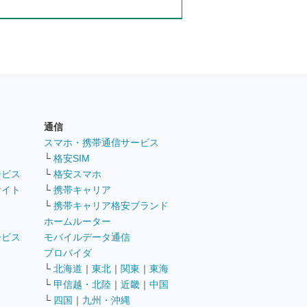
通信
ト
スマホ・携帯通信サービス
└
格安SIM
ービス
└
格安スマホ
サイト
└
携帯キャリア
└
携帯キャリア格安ブランド
ホームルーター
ービス
モバイルデータ通信
ト
プロバイダ
└
北海道
｜
東北
｜
関東
｜
東海
└
甲信越・北陸
｜
近畿
｜
中国
└
四国
｜
九州・沖縄