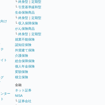
└
終身型
｜
定期型
└
引受基準緩和型
生命保険商品
└
終身型
｜
定期型
員向け
└
収入保障保険
がん保険商品
└
終身型
｜
定期型
就業不能保険
テ
認知症保険
ステ
外貨建て保険
介護保険
サイト
総合保障保険
個人年金保険
変額保険
積立保険
ング
グ
金融
ネット証券
ウンター
NISA
イト
└
証券会社
リ