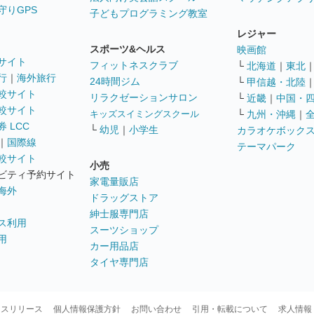
守りGPS
子どもプログラミング教室
レジャー
スポーツ&ヘルス
映画館
サイト
フィットネスクラブ
└
北海道
｜
東北
行
｜
海外旅行
24時間ジム
└
甲信越・北陸
較サイト
リラクゼーションサロン
└
近畿
｜
中国・
較サイト
キッズスイミングスクール
└
九州・沖縄
｜
 LCC
└
幼児
｜
小学生
カラオケボック
｜
国際線
テーマパーク
較サイト
小売
ビティ予約サイト
家電量販店
海外
ドラッグストア
紳士服専門店
ス利用
スーツショップ
用
カー用品店
タイヤ専門店
ースリリース
個人情報保護方針
お問い合わせ
引用・転載について
求人情報