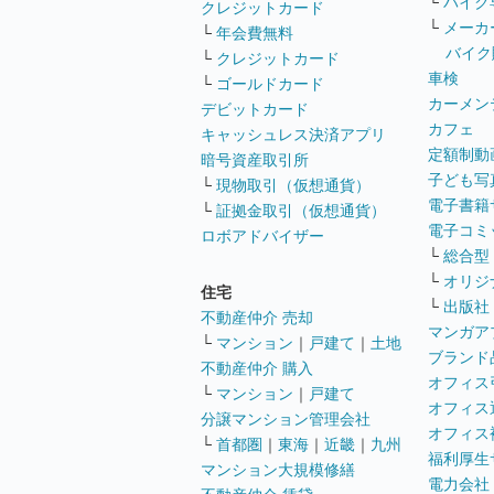
└
バイク
クレジットカード
└
メーカ
└
年会費無料
バイク
└
クレジットカード
車検
└
ゴールドカード
カーメン
デビットカード
カフェ
キャッシュレス決済アプリ
定額制動
暗号資産取引所
子ども写
└
現物取引（仮想通貨）
電子書籍
└
証拠金取引（仮想通貨）
電子コミ
ロボアドバイザー
└
総合型
└
オリジ
住宅
└
出版社
不動産仲介 売却
マンガア
└
マンション
｜
戸建て
｜
土地
ブランド
不動産仲介 購入
オフィス
└
マンション
｜
戸建て
オフィス
分譲マンション管理会社
オフィス
└
首都圏
｜
東海
｜
近畿
｜
九州
福利厚生
マンション大規模修繕
電力会社