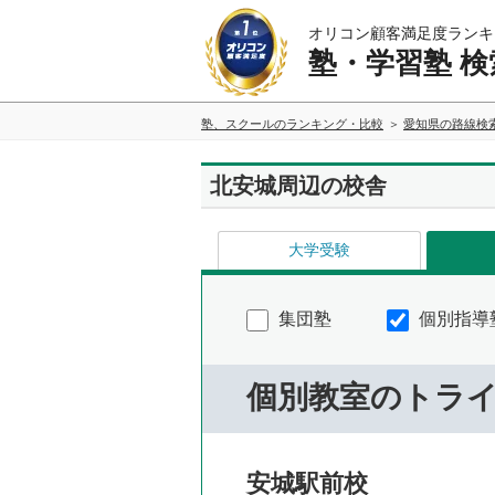
オリコン顧客満足度ランキ
塾・学習塾 検
塾、スクールのランキング・比較
愛知県の路線検
北安城周辺の校舎
大学受験
集団塾
個別指導
個別教室のトラ
安城駅前校