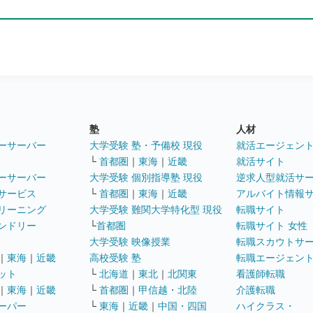
塾
人材
ーサーバー
大学受験 塾・予備校 現役
就活エージェン
└
首都圏
｜
東海
｜
近畿
就活サイト
ーサーバー
大学受験 個別指導塾 現役
逆求人型就活サ
サービス
└
首都圏
｜
東海
｜
近畿
アルバイト情報
リーニング
大学受験 難関大学特化型 現役
転職サイト
ンドリー
└
首都圏
転職サイト 女性
大学受験 映像授業
転職スカウトサ
｜
東海
｜
近畿
高校受験 塾
転職エージェン
ット
└
北海道
｜
東北
｜
北関東
看護師転職
｜
東海
｜
近畿
└
首都圏
｜
甲信越・北陸
介護転職
ーパー
└
東海
｜
近畿
｜
中国・四国
ハイクラス・