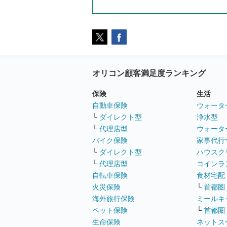
オリコン顧客満足度ランキング
保険
生活
自動車保険
ウォータ
└
ダイレクト型
浄水型
└
代理店型
ウォータ
バイク保険
家事代行
└
ダイレクト型
ハウスク
└
代理店型
コインラ
自転車保険
食材宅配
火災保険
└
首都圏
海外旅行保険
ミールキ
ペット保険
└
首都圏
生命保険
ネットス