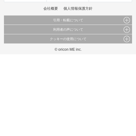
会社概要
個人情報保護方針
引用・転載について
利用者の声について
当サイトで公開されている情報（文字、写真、イラスト、画像データ等）及びこれらの配
置・編集および構造などについての著作権は株式会社oricon MEに帰属しております。
クッキーの使用について
当サイトに掲載している内容はすべてサービスの利用者が提出された見解・感想です。
これらの情報を権利者の許可なく無断転載・複製などの二次利用を行うことは固く禁じて
弊社が内容について正確性を含め一切保証するものではありません。
おります。
© oricon ME inc.
このサイトでは Cookie を使用して、ユーザーに合わせたコンテンツや広告の表示、ソー
弊社の見解・ 意見ではないことをご理解いただいた上でご覧ください。
シャル メディア機能の提供、広告の表示回数やクリック数の測定を行っています。
また、ユーザーによるサイトの利用状況についても情報を収集し、ソーシャル メディア
や広告配信、データ解析の各パートナーに提供しています。
各パートナーは、この情報とユーザーが各パートナーに提供した他の情報や、ユーザーが
各パートナーのサービスを使用したときに収集した他の情報を組み合わせて使用すること
があります。