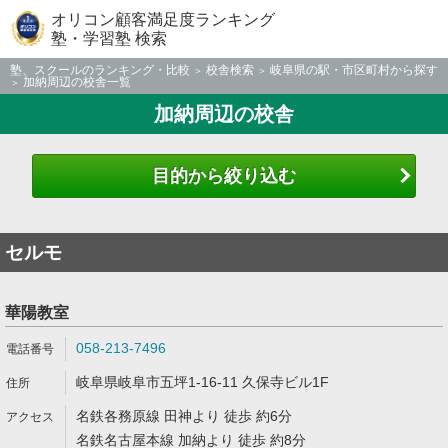
オリコン顧客満足度ランキング
塾・学習塾 検索
塾、スクールのランキング・比較
校舎検索
岐阜県の駅・市区町村から探す
加納周辺の校舎一覧
加納周辺の校舎
目的から絞り込む
セルモ
華陽教室
058-213-7496
岐阜県岐阜市五坪1-16-11 久保寺ビル1F
名鉄各務原線 田神より 徒歩 約6分
名鉄名古屋本線 加納より 徒歩 約8分