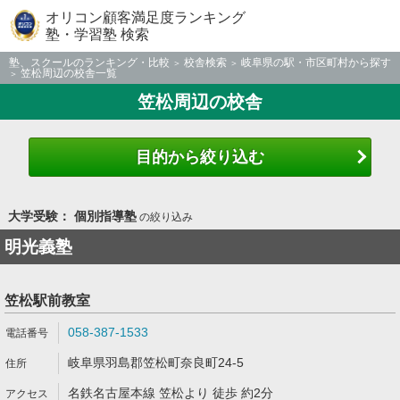
オリコン顧客満足度ランキング
塾・学習塾 検索
塾、スクールのランキング・比較
校舎検索
岐阜県の駅・市区町村から探す
笠松周辺の校舎一覧
笠松周辺の校舎
目的から絞り込む
大学受験： 個別指導塾
の絞り込み
明光義塾
笠松駅前教室
058-387-1533
岐阜県羽島郡笠松町奈良町24-5
名鉄名古屋本線 笠松より 徒歩 約2分