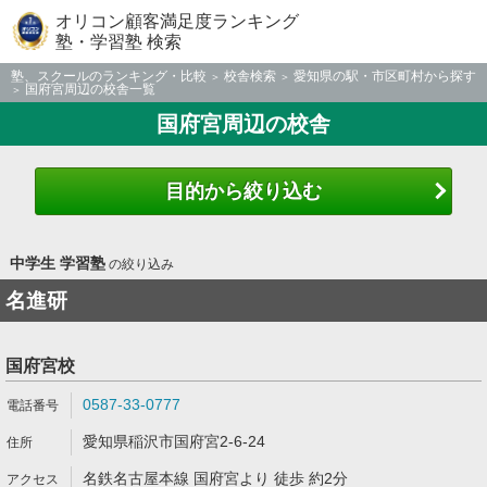
オリコン顧客満足度ランキング
塾・学習塾 検索
塾、スクールのランキング・比較
校舎検索
愛知県の駅・市区町村から探す
国府宮周辺の校舎一覧
国府宮周辺の校舎
目的から絞り込む
中学生 学習塾
の絞り込み
名進研
国府宮校
0587-33-0777
愛知県稲沢市国府宮2-6-24
名鉄名古屋本線 国府宮より 徒歩 約2分