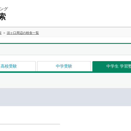
ング
索
索
須ヶ口周辺の校舎一覧
高校受験
中学受験
中学生 学習