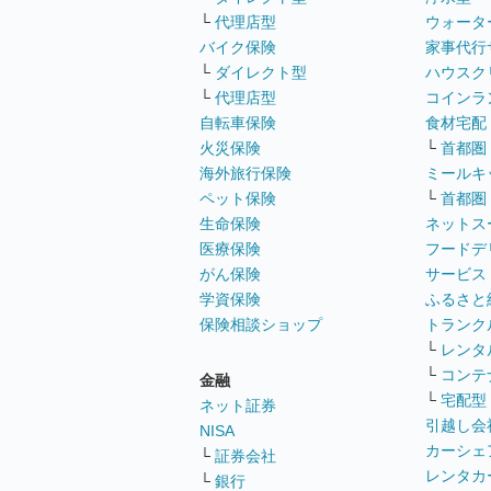
└
代理店型
ウォータ
バイク保険
家事代行
└
ダイレクト型
ハウスク
└
代理店型
コインラ
自転車保険
食材宅配
火災保険
└
首都圏
海外旅行保険
ミールキ
ペット保険
└
首都圏
生命保険
ネットス
医療保険
フードデ
がん保険
サービス
学資保険
ふるさと
保険相談ショップ
トランク
└
レンタ
└
コンテ
金融
└
宅配型
ネット証券
引越し会
NISA
カーシェ
└
証券会社
レンタカ
└
銀行