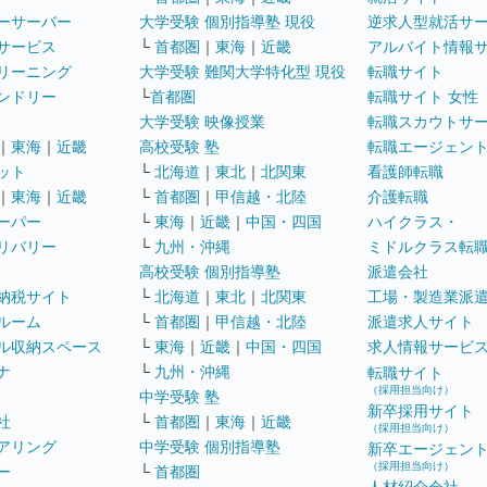
ーサーバー
大学受験 個別指導塾 現役
逆求人型就活サ
サービス
└
首都圏
｜
東海
｜
近畿
アルバイト情報
リーニング
大学受験 難関大学特化型 現役
転職サイト
ンドリー
└
首都圏
転職サイト 女性
大学受験 映像授業
転職スカウトサ
｜
東海
｜
近畿
高校受験 塾
転職エージェン
ット
└
北海道
｜
東北
｜
北関東
看護師転職
｜
東海
｜
近畿
└
首都圏
｜
甲信越・北陸
介護転職
ーパー
└
東海
｜
近畿
｜
中国・四国
ハイクラス・
リバリー
└
九州・沖縄
ミドルクラス転
高校受験 個別指導塾
派遣会社
納税サイト
└
北海道
｜
東北
｜
北関東
工場・製造業派
ルーム
└
首都圏
｜
甲信越・北陸
派遣求人サイト
ル収納スペース
└
東海
｜
近畿
｜
中国・四国
求人情報サービ
ナ
└
九州・沖縄
転職サイト
（採用担当向け）
中学受験 塾
新卒採用サイト
社
└
首都圏
｜
東海
｜
近畿
（採用担当向け）
アリング
中学受験 個別指導塾
新卒エージェン
（採用担当向け）
ー
└
首都圏