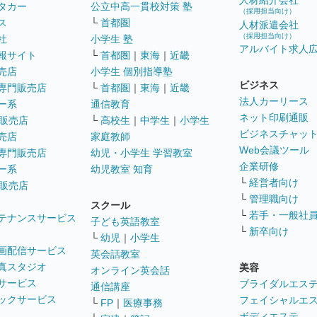
人材紹介会社
タカー
公立中高一貫校対策 塾
（採用担当向け）
ス
└
首都圏
人材派遣会社
（採用担当向け）
社
小学生 塾
アルバイト求人
報サイト
└
首都圏
｜
東海
｜
近畿
売店
小学生 個別指導塾
ビジネス
専門販売店
└
首都圏
｜
東海
｜
近畿
法人カーリース
ー系
通信教育
ネット印刷通販
販売店
└
高校生
｜
中学生
｜
小学生
ビジネスチャッ
売店
家庭教師
Web会議ツール
専門販売店
幼児・小学生 学習教室
企業研修
ー系
幼児教室 知育
└
経営者向け
販売店
└
管理職向け
スクール
└
若手・一般社
テナンスサービス
子ども英語教室
└
新卒向け
└
幼児
｜
小学生
画配信サービス
英会話教室
真スタジオ
美容
オンライン英会話
サービス
ブライダルエス
通信講座
ックサービス
フェイシャルエ
└
FP
｜
医療事務
ボディエステ