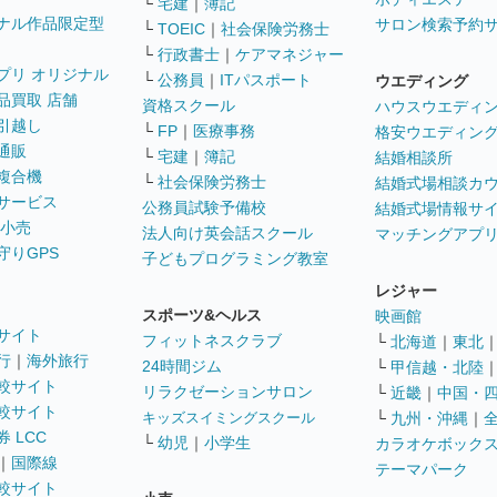
└
宅建
｜
簿記
ナル作品限定型
サロン検索予約
└
TOEIC
｜
社会保険労務士
└
行政書士
｜
ケアマネジャー
プリ オリジナル
└
公務員
｜
ITパスポート
ウエディング
品買取 店舗
資格スクール
ハウスウエディ
引越し
└
FP
｜
医療事務
格安ウエディン
通販
└
宅建
｜
簿記
結婚相談所
複合機
└
社会保険労務士
結婚式場相談カ
サービス
公務員試験予備校
結婚式場情報サ
 小売
法人向け英会話スクール
マッチングアプ
守りGPS
子どもプログラミング教室
レジャー
スポーツ&ヘルス
映画館
サイト
フィットネスクラブ
└
北海道
｜
東北
行
｜
海外旅行
24時間ジム
└
甲信越・北陸
較サイト
リラクゼーションサロン
└
近畿
｜
中国・
較サイト
キッズスイミングスクール
└
九州・沖縄
｜
 LCC
└
幼児
｜
小学生
カラオケボック
｜
国際線
テーマパーク
較サイト