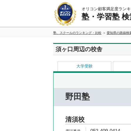
オリコン顧客満足度ランキ
塾・学習塾 検
塾、スクールのランキング・比較
愛知県の路線検
須ヶ口周辺の校舎
大学受験
野田塾
清須校
052-409-0414