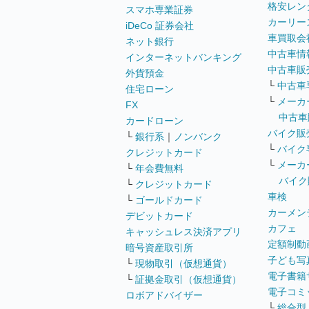
格安レン
スマホ専業証券
カーリー
iDeCo 証券会社
車買取会
ネット銀行
中古車情
インターネットバンキング
中古車販
外貨預金
└
中古車
住宅ローン
└
メーカ
FX
中古車
カードローン
バイク販
└
銀行系
｜
ノンバンク
└
バイク
クレジットカード
└
メーカ
└
年会費無料
バイク
└
クレジットカード
車検
└
ゴールドカード
カーメン
デビットカード
カフェ
キャッシュレス決済アプリ
定額制動
暗号資産取引所
子ども写
└
現物取引（仮想通貨）
電子書籍
└
証拠金取引（仮想通貨）
電子コミ
ロボアドバイザー
└
総合型