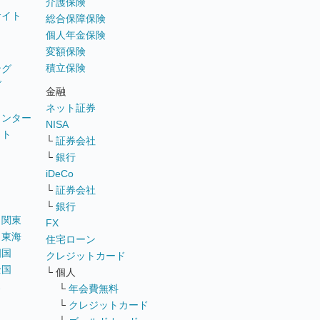
介護保険
サイト
総合保障保険
個人年金保険
変額保険
積立保険
ング
グ
金融
ネット証券
ウンター
NISA
イト
└
証券会社
リ
└
銀行
iDeCo
└
証券会社
└
銀行
｜
関東
FX
｜
東海
住宅ローン
四国
クレジットカード
全国
└ 個人
ス
└
年会費無料
└
クレジットカード