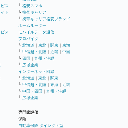
ービス
└
格安スマホ
サイト
└
携帯キャリア
└
携帯キャリア格安ブランド
ホームルーター
ービス
モバイルデータ通信
ト
プロバイダ
└
北海道
｜
東北
｜
関東
｜
東海
└
甲信越・北陸
｜
近畿
｜
中国
└
四国
｜
九州・沖縄
職
└
広域企業
インターネット回線
遣
└
北海道
｜
東北
｜
関東
└
甲信越・北陸
｜
東海
｜
近畿
ス
└
中国・四国
｜
九州・沖縄
└
広域企業
専門家評価
ト
保険
自動車保険 ダイレクト型