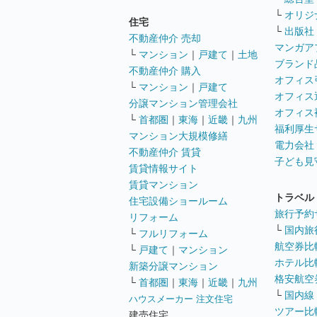
└
オリジ
住宅
└
出版社
不動産仲介 売却
マンガア
└
マンション
｜
戸建て
｜
土地
ブランド
不動産仲介 購入
オフィス
└
マンション
｜
戸建て
オフィス
分譲マンション管理会社
オフィス
└
首都圏
｜
東海
｜
近畿
｜
九州
福利厚生
マンション大規模修繕
電力会社
不動産仲介 賃貸
子ども見
賃貸情報サイト
賃貸マンション
トラベル
住宅設備ショールーム
旅行予約
リフォーム
└
国内旅
└
フルリフォーム
航空券比
└
戸建て
｜
マンション
ホテル比
新築分譲マンション
格安航空券
└
首都圏
｜
東海
｜
近畿
｜
九州
└
国内線
ハウスメーカー 注文住宅
ツアー比
建売住宅