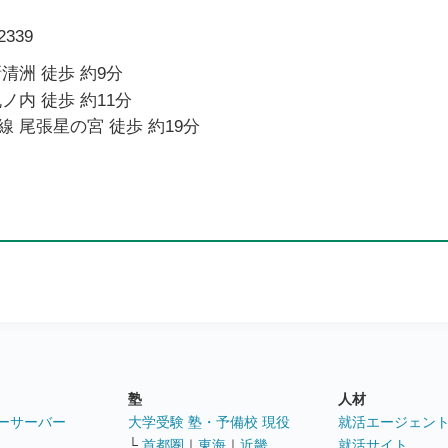
339
清洲 徒歩 約9分
ノ内 徒歩 約11分
 尾張星の宮 徒歩 約19分
塾
人材
ーサーバー
大学受験 塾・予備校 現役
就活エージェン
└
首都圏
｜
東海
｜
近畿
就活サイト