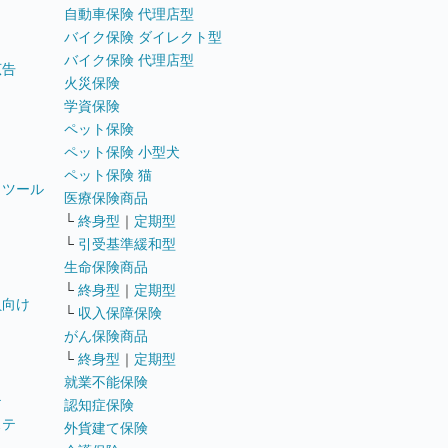
自動車保険 代理店型
バイク保険 ダイレクト型
バイク保険 代理店型
広告
火災保険
学資保険
ペット保険
ペット保険 小型犬
ペット保険 猫
トツール
医療保険商品
└
終身型
｜
定期型
└
引受基準緩和型
生命保険商品
└
終身型
｜
定期型
員向け
└
収入保障保険
がん保険商品
└
終身型
｜
定期型
就業不能保険
テ
認知症保険
ステ
外貨建て保険