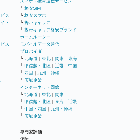
ト
スマホ・携帯通信サービス
└
格安SIM
ービス
└
格安スマホ
サイト
└
携帯キャリア
└
携帯キャリア格安ブランド
ホームルーター
ービス
モバイルデータ通信
ト
プロバイダ
└
北海道
｜
東北
｜
関東
｜
東海
└
甲信越・北陸
｜
近畿
｜
中国
└
四国
｜
九州・沖縄
職
└
広域企業
インターネット回線
遣
└
北海道
｜
東北
｜
関東
└
甲信越・北陸
｜
東海
｜
近畿
ス
└
中国・四国
｜
九州・沖縄
└
広域企業
専門家評価
ト
保険