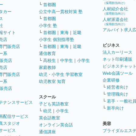
（採用担当向け）
ー
└
首都圏
人材紹介会社
タカー
公立中高一貫校対策 塾
（採用担当向け）
ス
└
首都圏
人材派遣会社
（採用担当向け）
社
小学生 塾
アルバイト求人
報サイト
└
首都圏
｜
東海
｜
近畿
売店
小学生 個別指導塾
ビジネス
専門販売店
└
首都圏
｜
東海
｜
近畿
法人カーリース
ー系
通信教育
ネット印刷通販
販売店
└
高校生
｜
中学生
｜
小学生
ビジネスチャッ
売店
家庭教師
Web会議ツール
専門販売店
幼児・小学生 学習教室
企業研修
ー系
幼児教室 知育
└
経営者向け
販売店
└
管理職向け
スクール
└
若手・一般社
テナンスサービス
子ども英語教室
└
新卒向け
└
幼児
｜
小学生
画配信サービス
英会話教室
真スタジオ
美容
オンライン英会話
サービス
ブライダルエス
通信講座