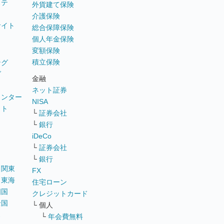
ステ
外貨建て保険
介護保険
サイト
総合保障保険
個人年金保険
変額保険
積立保険
ング
グ
金融
ネット証券
ウンター
NISA
イト
└
証券会社
リ
└
銀行
iDeCo
└
証券会社
└
銀行
｜
関東
FX
｜
東海
住宅ローン
四国
クレジットカード
全国
└ 個人
ス
└
年会費無料