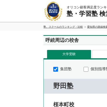
オリコン顧客満足度ランキ
塾・学習塾 検
塾、スクールのランキング・比較
愛知県の路線検
呼続周辺の校舎
大学受験
集団塾
個別指導
野田塾
桜本町校