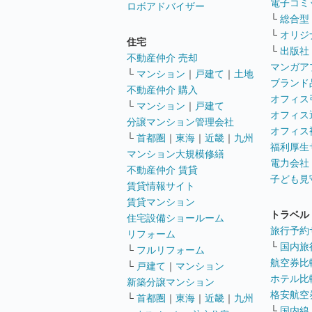
電子コミ
ロボアドバイザー
└
総合型
└
オリジ
住宅
└
出版社
不動産仲介 売却
マンガア
└
マンション
｜
戸建て
｜
土地
ブランド
不動産仲介 購入
オフィス
└
マンション
｜
戸建て
オフィス
分譲マンション管理会社
オフィス
└
首都圏
｜
東海
｜
近畿
｜
九州
福利厚生
マンション大規模修繕
電力会社
不動産仲介 賃貸
子ども見
賃貸情報サイト
賃貸マンション
トラベル
住宅設備ショールーム
旅行予約
リフォーム
└
国内旅
└
フルリフォーム
航空券比
└
戸建て
｜
マンション
ホテル比
新築分譲マンション
格安航空券
└
首都圏
｜
東海
｜
近畿
｜
九州
└
国内線