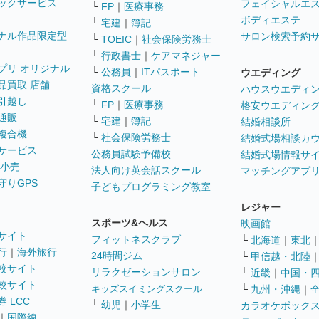
ックサービス
フェイシャルエ
└
FP
｜
医療事務
ボディエステ
└
宅建
｜
簿記
ナル作品限定型
サロン検索予約
└
TOEIC
｜
社会保険労務士
└
行政書士
｜
ケアマネジャー
プリ オリジナル
└
公務員
｜
ITパスポート
ウエディング
品買取 店舗
資格スクール
ハウスウエディ
引越し
└
FP
｜
医療事務
格安ウエディン
通販
└
宅建
｜
簿記
結婚相談所
複合機
└
社会保険労務士
結婚式場相談カ
サービス
公務員試験予備校
結婚式場情報サ
 小売
法人向け英会話スクール
マッチングアプ
守りGPS
子どもプログラミング教室
レジャー
スポーツ&ヘルス
映画館
サイト
フィットネスクラブ
└
北海道
｜
東北
行
｜
海外旅行
24時間ジム
└
甲信越・北陸
較サイト
リラクゼーションサロン
└
近畿
｜
中国・
較サイト
キッズスイミングスクール
└
九州・沖縄
｜
 LCC
└
幼児
｜
小学生
カラオケボック
｜
国際線