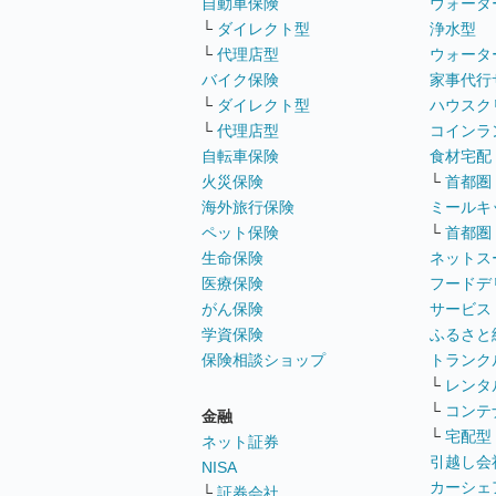
自動車保険
ウォータ
└
ダイレクト型
浄水型
└
代理店型
ウォータ
バイク保険
家事代行
└
ダイレクト型
ハウスク
└
代理店型
コインラ
自転車保険
食材宅配
火災保険
└
首都圏
海外旅行保険
ミールキ
ペット保険
└
首都圏
生命保険
ネットス
医療保険
フードデ
がん保険
サービス
学資保険
ふるさと
保険相談ショップ
トランク
└
レンタ
└
コンテ
金融
└
宅配型
ネット証券
引越し会
NISA
カーシェ
└
証券会社