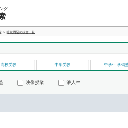
ング
索
索
呼続周辺の校舎一覧
高校受験
中学受験
中学生 学習
塾
映像授業
浪人生