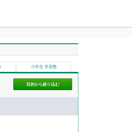
塾
小学生 学習塾