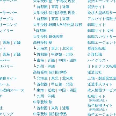
ーサーバー
大学受験 塾・予備校 現役
就活エージェン
└
首都圏
｜
東海
｜
近畿
就活サイト
ーサーバー
大学受験 個別指導塾 現役
逆求人型就活サ
サービス
└
首都圏
｜
東海
｜
近畿
アルバイト情報
リーニング
大学受験 難関大学特化型 現役
転職サイト
ンドリー
└
首都圏
転職サイト 女性
大学受験 映像授業
転職スカウトサ
｜
東海
｜
近畿
高校受験 塾
転職エージェン
ット
└
北海道
｜
東北
｜
北関東
看護師転職
｜
東海
｜
近畿
└
首都圏
｜
甲信越・北陸
介護転職
ーパー
└
東海
｜
近畿
｜
中国・四国
ハイクラス・
リバリー
└
九州・沖縄
ミドルクラス転
高校受験 個別指導塾
派遣会社
納税サイト
└
北海道
｜
東北
｜
北関東
工場・製造業派
ルーム
└
首都圏
｜
甲信越・北陸
派遣求人サイト
ル収納スペース
└
東海
｜
近畿
｜
中国・四国
求人情報サービ
ナ
└
九州・沖縄
転職サイト
（採用担当向け）
中学受験 塾
新卒採用サイト
社
└
首都圏
｜
東海
｜
近畿
（採用担当向け）
アリング
中学受験 個別指導塾
新卒エージェン