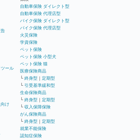
自動車保険 ダイレクト型
自動車保険 代理店型
バイク保険 ダイレクト型
バイク保険 代理店型
広告
火災保険
学資保険
ペット保険
ペット保険 小型犬
ペット保険 猫
トツール
医療保険商品
└
終身型
｜
定期型
└
引受基準緩和型
生命保険商品
└
終身型
｜
定期型
員向け
└
収入保障保険
がん保険商品
└
終身型
｜
定期型
就業不能保険
テ
認知症保険