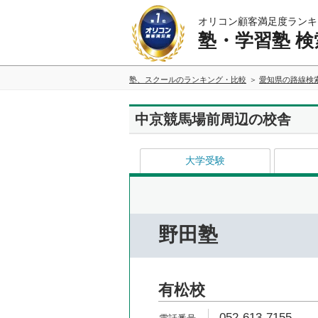
オリコン顧客満足度ランキ
塾・学習塾 検
塾、スクールのランキング・比較
愛知県の路線検
中京競馬場前周辺の校舎
大学受験
野田塾
有松校
052-613-7155