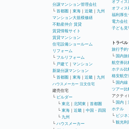
オフィス
分譲マンション管理会社
オフィス
└
首都圏
｜
東海
｜
近畿
｜
九州
福利厚生
マンション大規模修繕
電力会社
不動産仲介 賃貸
子ども見
賃貸情報サイト
賃貸マンション
トラベル
住宅設備ショールーム
旅行予約
リフォーム
└
国内旅
└
フルリフォーム
航空券比
└
戸建て
｜
マンション
ホテル比
新築分譲マンション
格安航空券
└
首都圏
｜
東海
｜
近畿
｜
九州
└
国内線
ハウスメーカー 注文住宅
ツアー比
建売住宅
アクティ
└
ビルダー
└
国内
｜
└
東北
｜
北関東
｜
首都圏
ホテル
└
東海
｜
近畿
｜
中国・四国
└
ビジネ
└
九州
└
観光利
└
ハウスメーカー