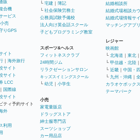
通販
└
宅建
｜
簿記
結婚相談所
複合機
└
社会保険労務士
結婚式場相談カ
サービス
公務員試験予備校
結婚式場情報サ
 小売
法人向け英会話スクール
マッチングアプ
守りGPS
子どもプログラミング教室
レジャー
スポーツ&ヘルス
映画館
サイト
フィットネスクラブ
└
北海道
｜
東北
行
｜
海外旅行
24時間ジム
└
甲信越・北陸
較サイト
リラクゼーションサロン
└
近畿
｜
中国・
較サイト
キッズスイミングスクール
└
九州・沖縄
｜
 LCC
└
幼児
｜
小学生
カラオケボック
｜
国際線
テーマパーク
較サイト
小売
ビティ予約サイト
家電量販店
海外
ドラッグストア
紳士服専門店
ス利用
スーツショップ
用
カー用品店