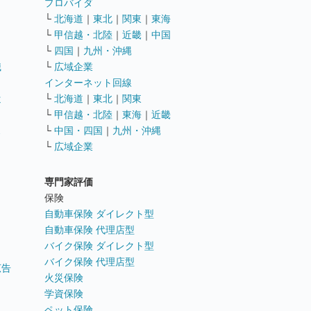
ト
プロバイダ
└
北海道
｜
東北
｜
関東
｜
東海
└
甲信越・北陸
｜
近畿
｜
中国
└
四国
｜
九州・沖縄
職
└
広域企業
インターネット回線
遣
└
北海道
｜
東北
｜
関東
└
甲信越・北陸
｜
東海
｜
近畿
ス
└
中国・四国
｜
九州・沖縄
└
広域企業
専門家評価
ト
保険
自動車保険 ダイレクト型
自動車保険 代理店型
バイク保険 ダイレクト型
バイク保険 代理店型
広告
火災保険
学資保険
ペット保険