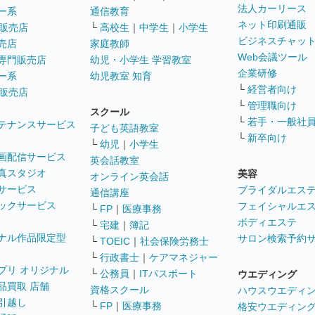
法人カーリース
ー系
通信教育
ネット印刷通販
販売店
└
高校生
｜
中学生
｜
小学生
ビジネスチャッ
売店
家庭教師
Web会議ツール
専門販売店
幼児・小学生 学習教室
企業研修
ー系
幼児教室 知育
└
経営者向け
販売店
└
管理職向け
スクール
└
若手・一般社
テナンスサービス
子ども英語教室
└
新卒向け
└
幼児
｜
小学生
画配信サービス
英会話教室
真スタジオ
美容
オンライン英会話
サービス
ブライダルエス
通信講座
ックサービス
フェイシャルエ
└
FP
｜
医療事務
ボディエステ
└
宅建
｜
簿記
ナル作品限定型
サロン検索予約
└
TOEIC
｜
社会保険労務士
└
行政書士
｜
ケアマネジャー
プリ オリジナル
└
公務員
｜
ITパスポート
ウエディング
品買取 店舗
資格スクール
ハウスウエディ
引越し
└
FP
｜
医療事務
格安ウエディン