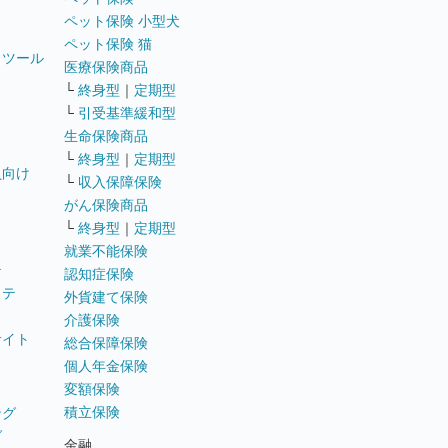
ペット保険 小型犬
ペット保険 猫
トツール
医療保険商品
└
終身型
｜
定期型
└
引受基準緩和型
生命保険商品
└
終身型
｜
定期型
員向け
└
収入保障保険
がん保険商品
└
終身型
｜
定期型
就業不能保険
テ
認知症保険
ステ
外貨建て保険
介護保険
サイト
総合保障保険
個人年金保険
変額保険
積立保険
ング
グ
金融