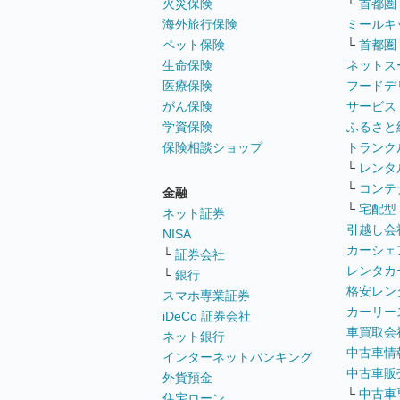
火災保険
└
首都圏
海外旅行保険
ミールキ
ペット保険
└
首都圏
生命保険
ネットス
医療保険
フードデ
がん保険
サービス
学資保険
ふるさと
保険相談ショップ
トランク
└
レンタ
└
コンテ
金融
└
宅配型
ネット証券
引越し会
NISA
カーシェ
└
証券会社
レンタカ
└
銀行
格安レン
スマホ専業証券
カーリー
iDeCo 証券会社
車買取会
ネット銀行
中古車情
インターネットバンキング
中古車販
外貨預金
└
中古車
住宅ローン