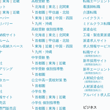
｜
東海
｜
近畿
高校受験 塾
転職エージェン
ット
└
北海道
｜
東北
｜
北関東
看護師転職
｜
東海
｜
近畿
└
首都圏
｜
甲信越・北陸
介護転職
ーパー
└
東海
｜
近畿
｜
中国・四国
ハイクラス・
リバリー
└
九州・沖縄
ミドルクラス転
高校受験 個別指導塾
派遣会社
納税サイト
└
北海道
｜
東北
｜
北関東
工場・製造業派
ルーム
└
首都圏
｜
甲信越・北陸
派遣求人サイト
ル収納スペース
└
東海
｜
近畿
｜
中国・四国
求人情報サービ
ナ
└
九州・沖縄
転職サイト
（採用担当向け）
中学受験 塾
新卒採用サイト
社
└
首都圏
｜
東海
｜
近畿
（採用担当向け）
アリング
中学受験 個別指導塾
新卒エージェン
（採用担当向け）
ー
└
首都圏
人材紹介会社
タカー
公立中高一貫校対策 塾
（採用担当向け）
ス
└
首都圏
人材派遣会社
（採用担当向け）
社
小学生 塾
アルバイト求人
報サイト
└
首都圏
｜
東海
｜
近畿
売店
小学生 個別指導塾
ビジネス
専門販売店
└
首都圏
｜
東海
｜
近畿