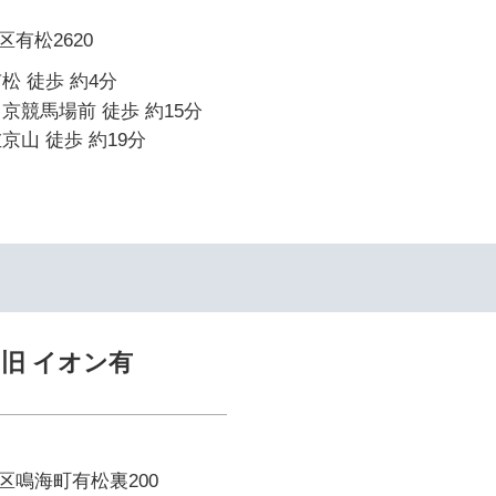
有松2620
松 徒歩 約4分
京競馬場前 徒歩 約15分
京山 徒歩 約19分
旧 イオン有
区鳴海町有松裏200