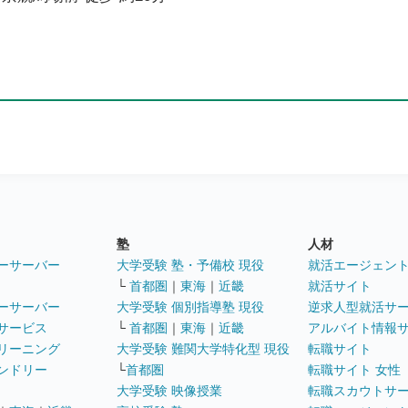
塾
人材
ーサーバー
大学受験 塾・予備校 現役
就活エージェン
└
首都圏
｜
東海
｜
近畿
就活サイト
ーサーバー
大学受験 個別指導塾 現役
逆求人型就活サ
サービス
└
首都圏
｜
東海
｜
近畿
アルバイト情報
リーニング
大学受験 難関大学特化型 現役
転職サイト
ンドリー
└
首都圏
転職サイト 女性
大学受験 映像授業
転職スカウトサ