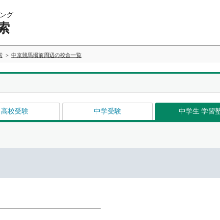
ング
索
索
中京競馬場前周辺の校舎一覧
高校受験
中学受験
中学生 学習