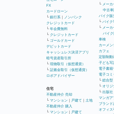
└
メーカ
FX
中古車
カードローン
バイク販
└
銀行系
｜
ノンバンク
└
バイク
クレジットカード
└
メーカ
└
年会費無料
バイク
└
クレジットカード
車検
└
ゴールドカード
カーメン
デビットカード
カフェ
キャッシュレス決済アプリ
定額制動
暗号資産取引所
子ども写
└
現物取引（仮想通貨）
電子書籍
└
証拠金取引（仮想通貨）
電子コミ
ロボアドバイザー
└
総合型
└
オリジ
住宅
└
出版社
不動産仲介 売却
マンガア
└
マンション
｜
戸建て
｜
土地
ブランド
不動産仲介 購入
オフィス
└
マンション
｜
戸建て