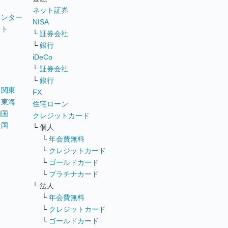
ネット証券
ウンター
NISA
イト
└
証券会社
リ
└
銀行
iDeCo
└
証券会社
└
銀行
｜
関東
FX
｜
東海
住宅ローン
四国
クレジットカード
全国
└ 個人
ス
└
年会費無料
└
クレジットカード
└
ゴールドカード
└
プラチナカード
└ 法人
└
年会費無料
└
クレジットカード
└
ゴールドカード