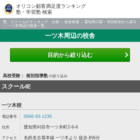
オリコン顧客満足度ランキング
塾・学習塾 検索
塾、スクールのランキング・比較
校舎検索
愛知県の駅・市区町村から探す
一ツ木周辺の校舎一覧
一ツ木周辺の校舎
目的から絞り込む
高校受験： 個別指導塾
の絞り込み
スクールIE
一ツ木校
0566-93-1230
愛知県刈谷市一ツ木町2-6-6
名鉄名古屋本線 一ツ木より 徒歩 約6分