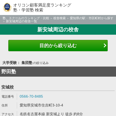
オリコン顧客満足度ランキング
塾・学習塾 検索
塾、スクールのランキング・比較
校舎検索
愛知県の駅・市区町村から探す
新安城周辺の校舎一覧
新安城周辺の校舎
目的から絞り込む
大学受験： 集団塾
の絞り込み
野田塾
安城校
0566-70-8485
愛知県安城市住吉町3-10-4
名鉄名古屋本線 新安城より 徒歩 約8分