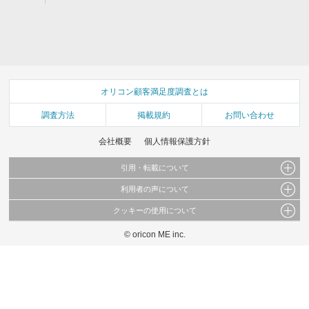
オリコン顧客満足度調査とは
調査方法
掲載規約
お問い合わせ
会社概要
個人情報保護方針
引用・転載について
利用者の声について
当サイトで公開されている情報（文字、写真、イラスト、画像データ等）及びこれらの配
置・編集および構造などについての著作権は株式会社oricon MEに帰属しております。
クッキーの使用について
当サイトに掲載している内容はすべてサービスの利用者が提出された見解・感想です。
これらの情報を権利者の許可なく無断転載・複製などの二次利用を行うことは固く禁じて
弊社が内容について正確性を含め一切保証するものではありません。
おります。
© oricon ME inc.
このサイトでは Cookie を使用して、ユーザーに合わせたコンテンツや広告の表示、ソー
弊社の見解・ 意見ではないことをご理解いただいた上でご覧ください。
シャル メディア機能の提供、広告の表示回数やクリック数の測定を行っています。
また、ユーザーによるサイトの利用状況についても情報を収集し、ソーシャル メディア
や広告配信、データ解析の各パートナーに提供しています。
各パートナーは、この情報とユーザーが各パートナーに提供した他の情報や、ユーザーが
各パートナーのサービスを使用したときに収集した他の情報を組み合わせて使用すること
があります。