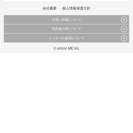
会社概要
個人情報保護方針
引用・転載について
利用者の声について
当サイトで公開されている情報（文字、写真、イラスト、画像データ等）及びこれらの配
置・編集および構造などについての著作権は株式会社oricon MEに帰属しております。
クッキーの使用について
当サイトに掲載している内容はすべてサービスの利用者が提出された見解・感想です。
これらの情報を権利者の許可なく無断転載・複製などの二次利用を行うことは固く禁じて
弊社が内容について正確性を含め一切保証するものではありません。
おります。
© oricon ME inc.
このサイトでは Cookie を使用して、ユーザーに合わせたコンテンツや広告の表示、ソー
弊社の見解・ 意見ではないことをご理解いただいた上でご覧ください。
シャル メディア機能の提供、広告の表示回数やクリック数の測定を行っています。
また、ユーザーによるサイトの利用状況についても情報を収集し、ソーシャル メディア
や広告配信、データ解析の各パートナーに提供しています。
各パートナーは、この情報とユーザーが各パートナーに提供した他の情報や、ユーザーが
各パートナーのサービスを使用したときに収集した他の情報を組み合わせて使用すること
があります。