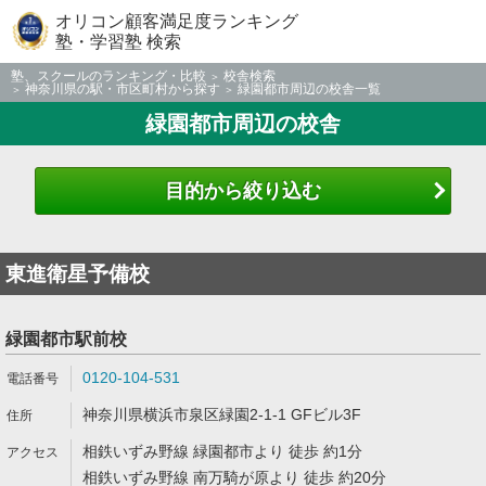
オリコン顧客満足度ランキング
塾・学習塾 検索
塾、スクールのランキング・比較
校舎検索
神奈川県の駅・市区町村から探す
緑園都市周辺の校舎一覧
緑園都市周辺の校舎
目的から絞り込む
東進衛星予備校
緑園都市駅前校
0120-104-531
神奈川県横浜市泉区緑園2-1-1 GFビル3F
相鉄いずみ野線 緑園都市より 徒歩 約1分
相鉄いずみ野線 南万騎が原より 徒歩 約20分