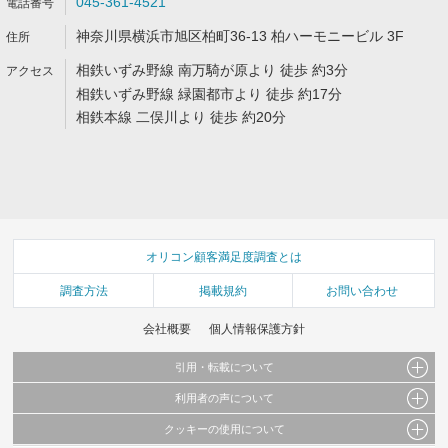
045-361-4521
神奈川県横浜市旭区柏町36-13 柏ハーモニービル 3F
相鉄いずみ野線 南万騎が原より 徒歩 約3分
相鉄いずみ野線 緑園都市より 徒歩 約17分
相鉄本線 二俣川より 徒歩 約20分
オリコン顧客満足度調査とは
調査方法
掲載規約
お問い合わせ
会社概要
個人情報保護方針
引用・転載について
利用者の声について
当サイトで公開されている情報（文字、写真、イラスト、画像データ等）及びこれらの配
置・編集および構造などについての著作権は株式会社oricon MEに帰属しております。
クッキーの使用について
当サイトに掲載している内容はすべてサービスの利用者が提出された見解・感想です。
これらの情報を権利者の許可なく無断転載・複製などの二次利用を行うことは固く禁じて