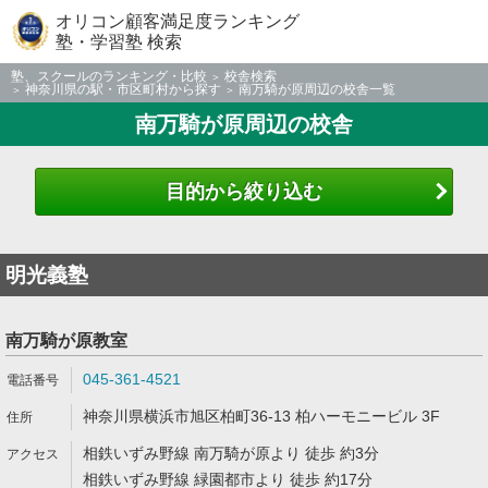
オリコン顧客満足度ランキング
塾・学習塾 検索
塾、スクールのランキング・比較
校舎検索
神奈川県の駅・市区町村から探す
南万騎が原周辺の校舎一覧
南万騎が原周辺の校舎
目的から絞り込む
明光義塾
南万騎が原教室
045-361-4521
神奈川県横浜市旭区柏町36-13 柏ハーモニービル 3F
相鉄いずみ野線 南万騎が原より 徒歩 約3分
相鉄いずみ野線 緑園都市より 徒歩 約17分