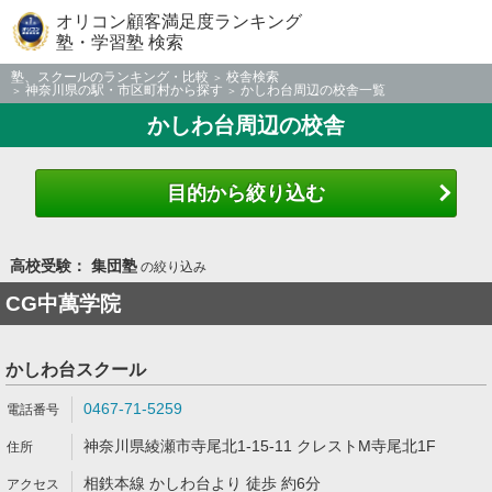
オリコン顧客満足度ランキング
塾・学習塾 検索
塾、スクールのランキング・比較
校舎検索
神奈川県の駅・市区町村から探す
かしわ台周辺の校舎一覧
かしわ台周辺の校舎
目的から絞り込む
高校受験： 集団塾
の絞り込み
CG中萬学院
かしわ台スクール
0467-71-5259
神奈川県綾瀬市寺尾北1-15-11 クレストM寺尾北1F
相鉄本線 かしわ台より 徒歩 約6分