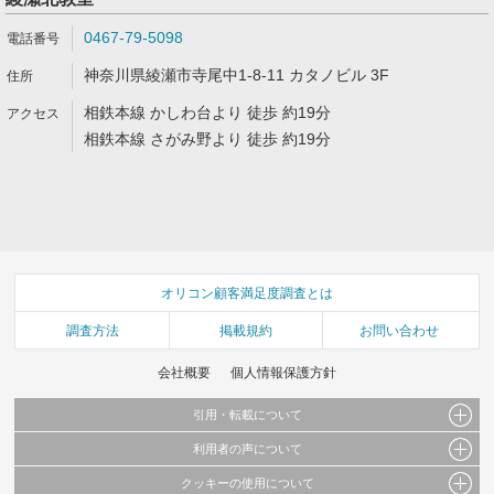
0467-79-5098
神奈川県綾瀬市寺尾中1-8-11 カタノビル 3F
相鉄本線 かしわ台より 徒歩 約19分
相鉄本線 さがみ野より 徒歩 約19分
オリコン顧客満足度調査とは
調査方法
掲載規約
お問い合わせ
会社概要
個人情報保護方針
引用・転載について
利用者の声について
当サイトで公開されている情報（文字、写真、イラスト、画像データ等）及びこれらの配
置・編集および構造などについての著作権は株式会社oricon MEに帰属しております。
クッキーの使用について
当サイトに掲載している内容はすべてサービスの利用者が提出された見解・感想です。
これらの情報を権利者の許可なく無断転載・複製などの二次利用を行うことは固く禁じて