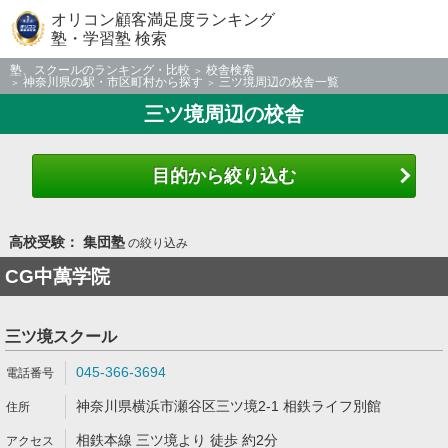
オリコン顧客満足度ランキング
塾・学習塾 検索
塾、スクールのランキング・比較
校舎検索
神奈川県の駅・市区町村から探す
三ツ境周辺の校舎一覧
三ツ境周辺の校舎
目的から絞り込む
高校受験： 集団塾
の絞り込み
CG中萬学院
三ツ境スクール
045-366-3694
神奈川県横浜市瀬谷区三ツ境2-1 相鉄ライフ別館
相鉄本線 三ツ境より 徒歩 約2分