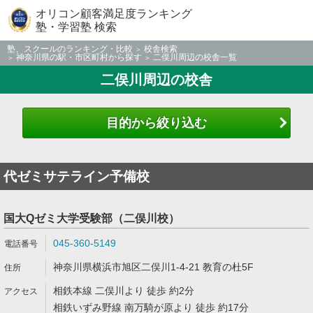
オリコン顧客満足度ランキング
塾・学習塾 検索
塾、スクールのランキング・比較
校舎検索
神奈川県の駅・市区町村から探す
二俣川周辺の校舎一覧
二俣川周辺の校舎
目的から絞り込む
代ゼミサテライン予備校
国大Qゼミ大学受験部（二俣川校）
045-360-5149
神奈川県横浜市旭区二俣川1-4-21 教育の杜5F
相鉄本線 二俣川より 徒歩 約2分
相鉄いずみ野線 南万騎が原より 徒歩 約17分