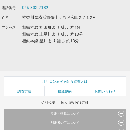
045-332-7162
神奈川県横浜市保土ケ谷区和田2-7-1 2F
相鉄本線 和田町より 徒歩 約4分
相鉄本線 上星川より 徒歩 約13分
相鉄本線 星川より 徒歩 約13分
オリコン顧客満足度調査とは
調査方法
掲載規約
お問い合わせ
会社概要
個人情報保護方針
引用・転載について
利用者の声について
当サイトで公開されている情報（文字、写真、イラスト、画像データ等）及びこれらの配
置・編集および構造などについての著作権は株式会社oricon MEに帰属しております。