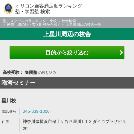
オリコン顧客満足度ランキング
塾・学習塾 検索
塾、スクールのランキング・比較
校舎検索
神奈川県の駅・市区町村から探す
上星川周辺の校舎一覧
上星川周辺の校舎
目的から絞り込む
高校受験： 集団塾
の絞り込み
臨海セミナー
星川校
045-339-1300
神奈川県横浜市保土ケ谷区星川1-1-2 ダイゴプラザビル
2F