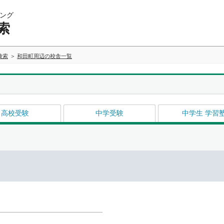
ング
索
検索
和田町周辺の校舎一覧
高校受験
中学受験
中学生 学習