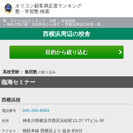
オリコン顧客満足度ランキング
塾・学習塾 検索
塾、スクールのランキング・比較
校舎検索
神奈川県の駅・市区町村から探す
西横浜周辺の校舎一覧
西横浜周辺の校舎
目的から絞り込む
高校受験： 集団塾
の絞り込み
臨海セミナー
西横浜校
045-260-8683
神奈川県横浜市西区浜松町12-27 YTビル 5F
相鉄本線 西横浜より 徒歩 約6分