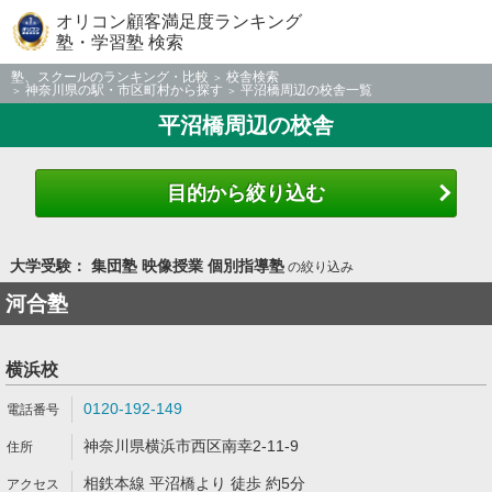
オリコン顧客満足度ランキング
塾・学習塾 検索
塾、スクールのランキング・比較
校舎検索
神奈川県の駅・市区町村から探す
平沼橋周辺の校舎一覧
平沼橋周辺の校舎
目的から絞り込む
大学受験： 集団塾 映像授業 個別指導塾
の絞り込み
河合塾
横浜校
0120-192-149
神奈川県横浜市西区南幸2-11-9
相鉄本線 平沼橋より 徒歩 約5分