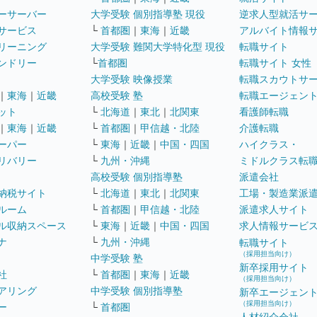
ーサーバー
大学受験 個別指導塾 現役
逆求人型就活サ
サービス
└
首都圏
｜
東海
｜
近畿
アルバイト情報
リーニング
大学受験 難関大学特化型 現役
転職サイト
ンドリー
└
首都圏
転職サイト 女性
大学受験 映像授業
転職スカウトサ
｜
東海
｜
近畿
高校受験 塾
転職エージェン
ット
└
北海道
｜
東北
｜
北関東
看護師転職
｜
東海
｜
近畿
└
首都圏
｜
甲信越・北陸
介護転職
ーパー
└
東海
｜
近畿
｜
中国・四国
ハイクラス・
リバリー
└
九州・沖縄
ミドルクラス転
高校受験 個別指導塾
派遣会社
納税サイト
└
北海道
｜
東北
｜
北関東
工場・製造業派
ルーム
└
首都圏
｜
甲信越・北陸
派遣求人サイト
ル収納スペース
└
東海
｜
近畿
｜
中国・四国
求人情報サービ
ナ
└
九州・沖縄
転職サイト
（採用担当向け）
中学受験 塾
新卒採用サイト
社
└
首都圏
｜
東海
｜
近畿
（採用担当向け）
アリング
中学受験 個別指導塾
新卒エージェン
（採用担当向け）
ー
└
首都圏