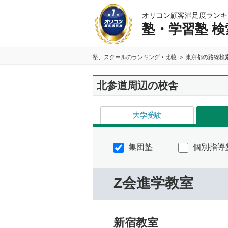
オリコン顧客満足度ランキ
塾・学習塾 検
塾、スクールのランキング・比較
東京都の路線検
北参道周辺の校舎
大学受験
集団塾
個別指導
Z会進学教室
新宿教室