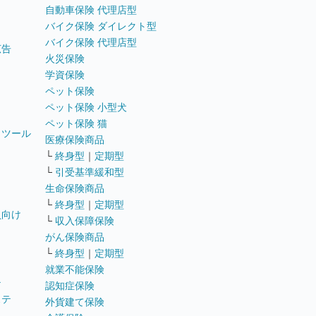
自動車保険 代理店型
バイク保険 ダイレクト型
バイク保険 代理店型
広告
火災保険
学資保険
ペット保険
ペット保険 小型犬
ペット保険 猫
トツール
医療保険商品
└
終身型
｜
定期型
└
引受基準緩和型
生命保険商品
└
終身型
｜
定期型
員向け
└
収入保障保険
がん保険商品
└
終身型
｜
定期型
就業不能保険
テ
認知症保険
ステ
外貨建て保険