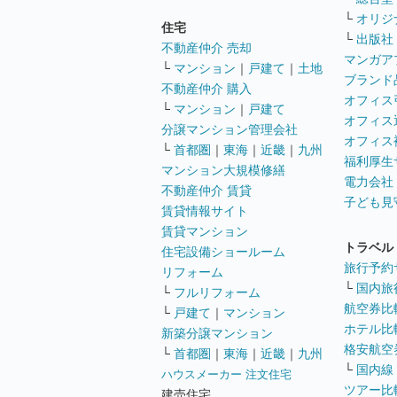
└
オリジ
住宅
└
出版社
不動産仲介 売却
マンガア
└
マンション
｜
戸建て
｜
土地
ブランド
不動産仲介 購入
オフィス
└
マンション
｜
戸建て
オフィス
分譲マンション管理会社
オフィス
└
首都圏
｜
東海
｜
近畿
｜
九州
福利厚生
マンション大規模修繕
電力会社
不動産仲介 賃貸
子ども見
賃貸情報サイト
賃貸マンション
トラベル
住宅設備ショールーム
旅行予約
リフォーム
└
国内旅
└
フルリフォーム
航空券比
└
戸建て
｜
マンション
ホテル比
新築分譲マンション
格安航空券
└
首都圏
｜
東海
｜
近畿
｜
九州
└
国内線
ハウスメーカー 注文住宅
ツアー比
建売住宅