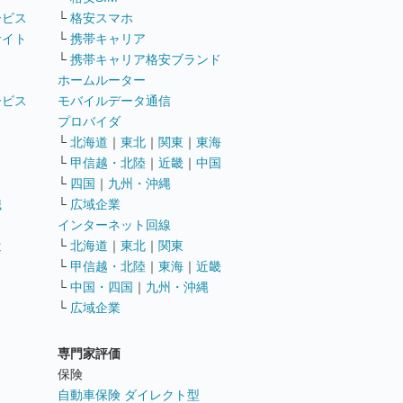
ービス
└
格安スマホ
サイト
└
携帯キャリア
└
携帯キャリア格安ブランド
ホームルーター
ービス
モバイルデータ通信
ト
プロバイダ
└
北海道
｜
東北
｜
関東
｜
東海
└
甲信越・北陸
｜
近畿
｜
中国
└
四国
｜
九州・沖縄
職
└
広域企業
インターネット回線
遣
└
北海道
｜
東北
｜
関東
└
甲信越・北陸
｜
東海
｜
近畿
ス
└
中国・四国
｜
九州・沖縄
└
広域企業
専門家評価
ト
保険
自動車保険 ダイレクト型