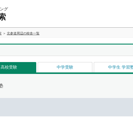
ング
索
索
北参道周辺の校舎一覧
高校受験
中学受験
中学生 学習
塾