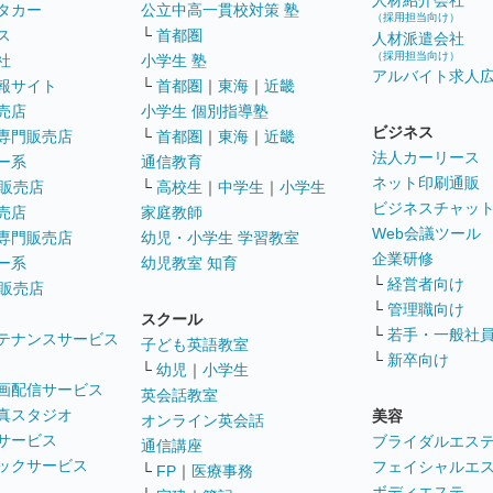
人材紹介会社
タカー
公立中高一貫校対策 塾
（採用担当向け）
ス
└
首都圏
人材派遣会社
（採用担当向け）
社
小学生 塾
アルバイト求人
報サイト
└
首都圏
｜
東海
｜
近畿
売店
小学生 個別指導塾
ビジネス
専門販売店
└
首都圏
｜
東海
｜
近畿
法人カーリース
ー系
通信教育
ネット印刷通販
販売店
└
高校生
｜
中学生
｜
小学生
ビジネスチャッ
売店
家庭教師
Web会議ツール
専門販売店
幼児・小学生 学習教室
企業研修
ー系
幼児教室 知育
└
経営者向け
販売店
└
管理職向け
スクール
└
若手・一般社
テナンスサービス
子ども英語教室
└
新卒向け
└
幼児
｜
小学生
画配信サービス
英会話教室
真スタジオ
美容
オンライン英会話
サービス
ブライダルエス
通信講座
ックサービス
フェイシャルエ
└
FP
｜
医療事務
ボディエステ