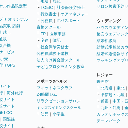
└
宅建
｜
簿記
ナル作品限定型
サロン検索予約
└
TOEIC
｜
社会保険労務士
└
行政書士
｜
ケアマネジャー
プリ オリジナル
└
公務員
｜
ITパスポート
ウエディング
品買取 店舗
資格スクール
ハウスウエディ
引越し
└
FP
｜
医療事務
格安ウエディン
通販
└
宅建
｜
簿記
結婚相談所
複合機
└
社会保険労務士
結婚式場相談カ
サービス
公務員試験予備校
結婚式場情報サ
 小売
法人向け英会話スクール
マッチングアプ
守りGPS
子どもプログラミング教室
レジャー
スポーツ&ヘルス
映画館
サイト
フィットネスクラブ
└
北海道
｜
東北
行
｜
海外旅行
24時間ジム
└
甲信越・北陸
較サイト
リラクゼーションサロン
└
近畿
｜
中国・
較サイト
キッズスイミングスクール
└
九州・沖縄
｜
 LCC
└
幼児
｜
小学生
カラオケボック
｜
国際線
テーマパーク
較サイト