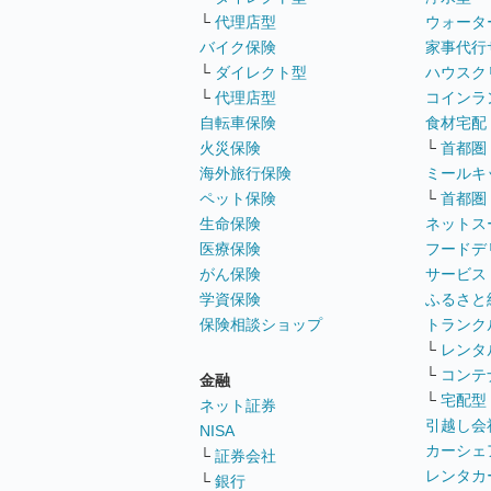
└
代理店型
ウォータ
バイク保険
家事代行
└
ダイレクト型
ハウスク
└
代理店型
コインラ
自転車保険
食材宅配
火災保険
└
首都圏
海外旅行保険
ミールキ
ペット保険
└
首都圏
生命保険
ネットス
医療保険
フードデ
がん保険
サービス
学資保険
ふるさと
保険相談ショップ
トランク
└
レンタ
└
コンテ
金融
└
宅配型
ネット証券
引越し会
NISA
カーシェ
└
証券会社
レンタカ
└
銀行