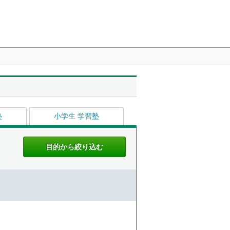
塾
小学生 学習塾