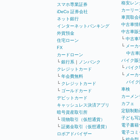
格安レン
スマホ専業証券
カーリー
iDeCo 証券会社
車買取会
ネット銀行
中古車情
インターネットバンキング
中古車販
外貨預金
└
中古車
住宅ローン
└
メーカ
FX
中古車
カードローン
バイク販
└
銀行系
｜
ノンバンク
└
バイク
クレジットカード
└
メーカ
└
年会費無料
バイク
└
クレジットカード
車検
└
ゴールドカード
カーメン
デビットカード
カフェ
キャッシュレス決済アプリ
定額制動
暗号資産取引所
子ども写
└
現物取引（仮想通貨）
電子書籍
└
証拠金取引（仮想通貨）
電子コミ
ロボアドバイザー
└
総合型