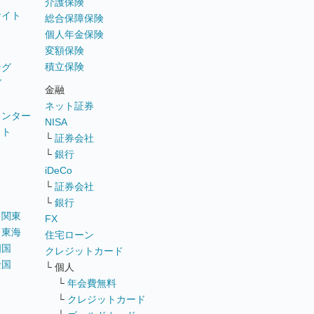
介護保険
サイト
総合保障保険
個人年金保険
変額保険
積立保険
ング
グ
金融
ネット証券
ウンター
NISA
イト
└
証券会社
リ
└
銀行
iDeCo
└
証券会社
└
銀行
｜
関東
FX
｜
東海
住宅ローン
四国
クレジットカード
全国
└ 個人
ス
└
年会費無料
└
クレジットカード