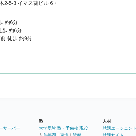
-5-3 イマス葵ビル 6・
歩 約6分
徒歩 約6分
前 徒歩 約9分
塾
人材
ーサーバー
大学受験 塾・予備校 現役
就活エージェン
└
首都圏
｜
東海
｜
近畿
就活サイト