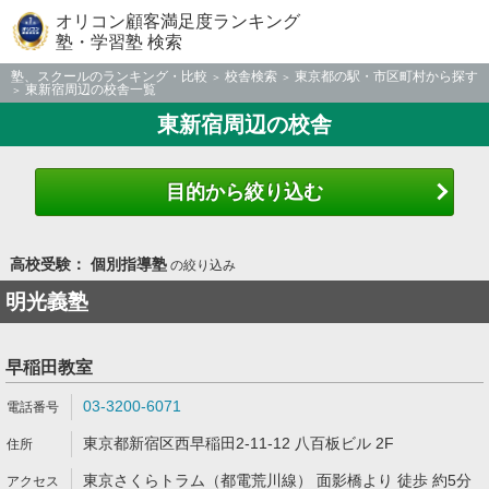
オリコン顧客満足度ランキング
塾・学習塾 検索
塾、スクールのランキング・比較
校舎検索
東京都の駅・市区町村から探す
東新宿周辺の校舎一覧
東新宿周辺の校舎
目的から絞り込む
高校受験： 個別指導塾
の絞り込み
明光義塾
早稲田教室
03-3200-6071
東京都新宿区西早稲田2-11-12 八百板ビル 2F
東京さくらトラム（都電荒川線） 面影橋より 徒歩 約5分