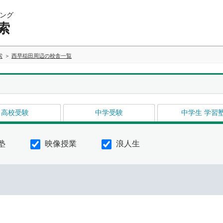
ング
索
索
西早稲田周辺の校舎一覧
高校受験
中学受験
中学生 学習
塾
映像授業
浪人生