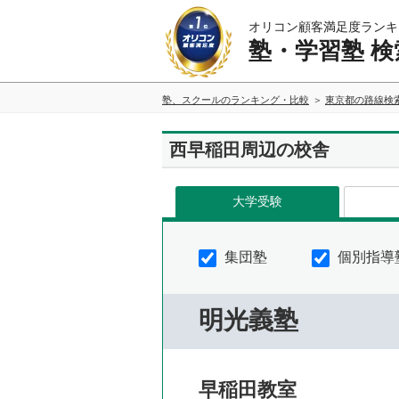
オリコン顧客満足度ランキ
塾・学習塾 検
塾、スクールのランキング・比較
東京都の路線検
西早稲田周辺の校舎
大学受験
集団塾
個別指導
明光義塾
早稲田教室