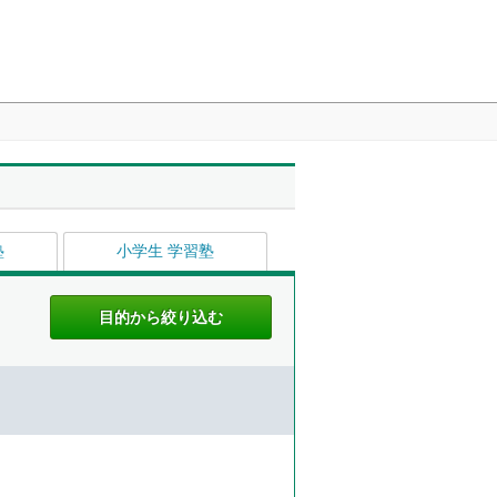
塾
小学生 学習塾