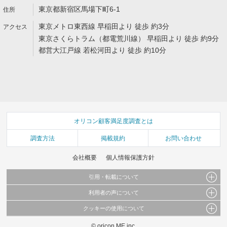
東京都新宿区馬場下町6-1
東京メトロ東西線 早稲田より 徒歩 約3分
東京さくらトラム（都電荒川線） 早稲田より 徒歩 約9分
都営大江戸線 若松河田より 徒歩 約10分
オリコン顧客満足度調査とは
調査方法
掲載規約
お問い合わせ
会社概要
個人情報保護方針
引用・転載について
利用者の声について
当サイトで公開されている情報（文字、写真、イラスト、画像データ等）及びこれらの配
置・編集および構造などについての著作権は株式会社oricon MEに帰属しております。
クッキーの使用について
当サイトに掲載している内容はすべてサービスの利用者が提出された見解・感想です。
これらの情報を権利者の許可なく無断転載・複製などの二次利用を行うことは固く禁じて
弊社が内容について正確性を含め一切保証するものではありません。
おります。
© oricon ME inc.
このサイトでは Cookie を使用して、ユーザーに合わせたコンテンツや広告の表示、ソー