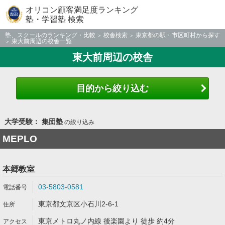
オリコン顧客満足度ランキング
塾・学習塾 検索
塾、スクールのランキング・比較
校舎検索
東京都の駅・市区町村から探す
東大前周辺の校舎一覧
東大前周辺の校舎
目的から絞り込む
大学受験： 集団塾
の絞り込み
MEPLO
本郷教室
03-5803-0581
東京都文京区小石川2-6-1
東京メトロ丸ノ内線 後楽園より 徒歩 約4分