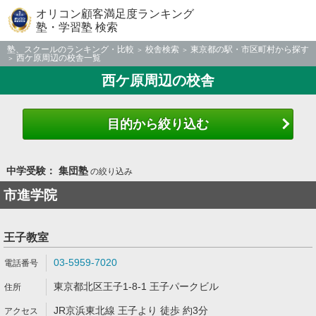
オリコン顧客満足度ランキング
塾・学習塾 検索
塾、スクールのランキング・比較
校舎検索
東京都の駅・市区町村から探す
西ケ原周辺の校舎一覧
西ケ原周辺の校舎
目的から絞り込む
中学受験： 集団塾
の絞り込み
市進学院
王子教室
03-5959-7020
東京都北区王子1-8-1 王子パークビル
JR京浜東北線 王子より 徒歩 約3分