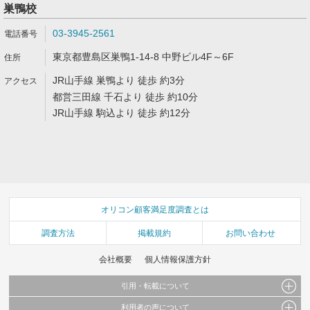
巣鴨校
03-3945-2561
東京都豊島区巣鴨1-14-8 中野ビル4F～6F
JR山手線 巣鴨より 徒歩 約3分
都営三田線 千石より 徒歩 約10分
JR山手線 駒込より 徒歩 約12分
オリコン顧客満足度調査とは
調査方法
掲載規約
お問い合わせ
会社概要
個人情報保護方針
引用・転載について
利用者の声について
当サイトで公開されている情報（文字、写真、イラスト、画像データ等）及びこれらの配