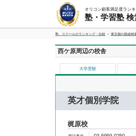
オリコン顧客満足度ランキ
塾・学習塾 検
塾、スクールのランキング・比較
東京都の路線検
西ケ原周辺の校舎
大学受験
英才個別学院
梶原校
03-5959-0250