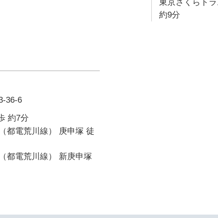
東京さくらトラ
約9分
36-6
歩 約7分
（都電荒川線） 庚申塚 徒
（都電荒川線） 新庚申塚