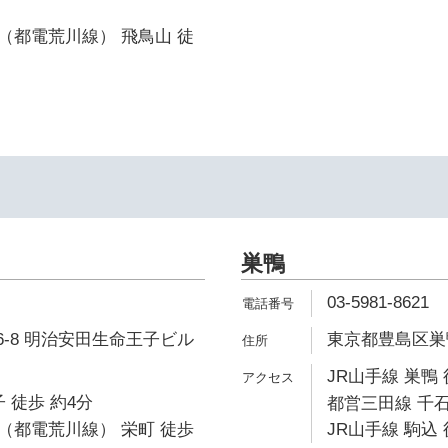
（都電荒川線） 飛鳥山 徒
巣鴨
03-5981-8621
6-8 明治安田生命王子ビル
東京都豊島区巣鴨1
JR山手線 巣鴨 
 徒歩 約4分
都営三田線 千石
（都電荒川線） 栄町 徒歩
JR山手線 駒込 