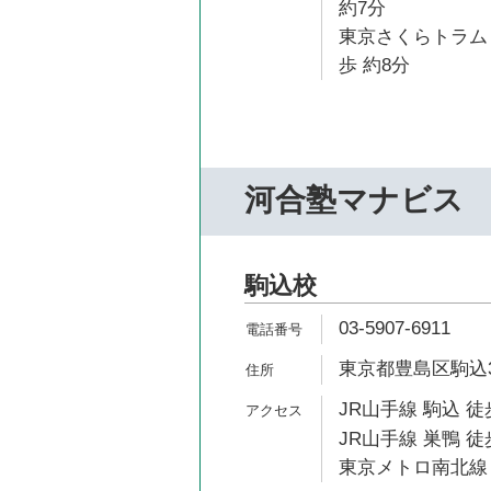
約7分
東京さくらトラム
歩 約8分
河合塾マナビス
駒込校
03-5907-6911
東京都豊島区駒込3-
JR山手線 駒込 徒
JR山手線 巣鴨 徒
東京メトロ南北線 