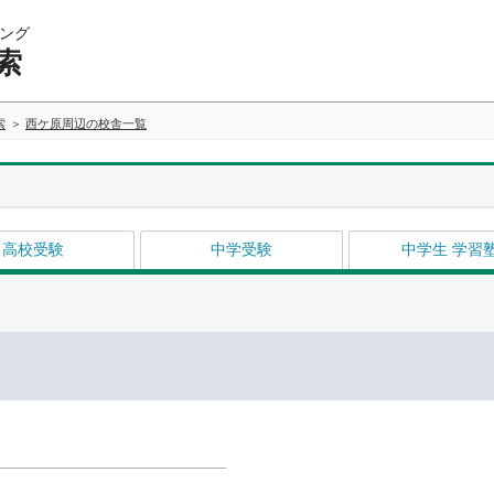
ング
索
索
西ケ原周辺の校舎一覧
高校受験
中学受験
中学生 学習