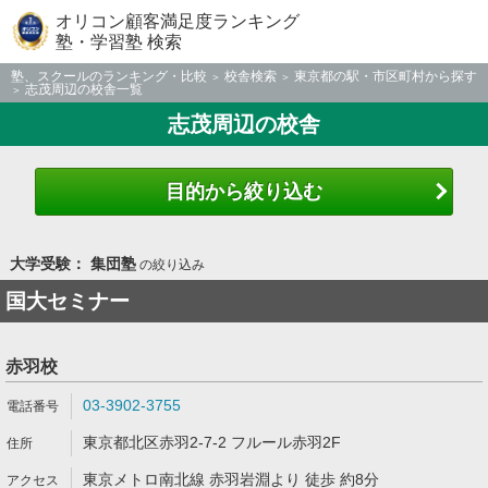
オリコン顧客満足度ランキング
塾・学習塾 検索
塾、スクールのランキング・比較
校舎検索
東京都の駅・市区町村から探す
志茂周辺の校舎一覧
志茂周辺の校舎
目的から絞り込む
大学受験： 集団塾
の絞り込み
国大セミナー
赤羽校
03-3902-3755
東京都北区赤羽2-7-2 フルール赤羽2F
東京メトロ南北線 赤羽岩淵より 徒歩 約8分