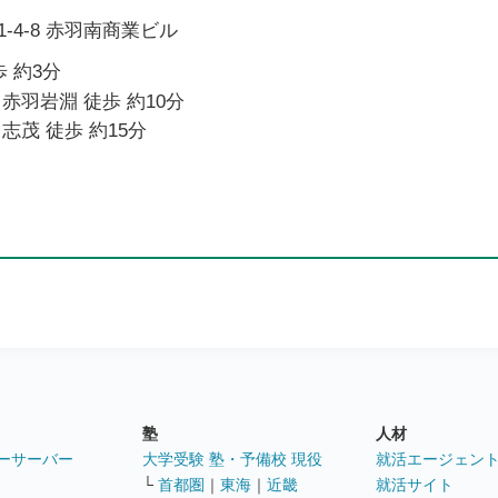
-4-8 赤羽南商業ビル
 約3分
赤羽岩淵 徒歩 約10分
志茂 徒歩 約15分
塾
人材
ーサーバー
大学受験 塾・予備校 現役
就活エージェン
└
首都圏
｜
東海
｜
近畿
就活サイト