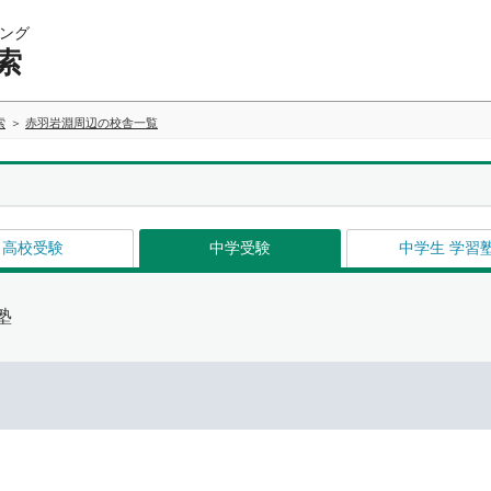
ング
索
索
赤羽岩淵周辺の校舎一覧
高校受験
中学受験
中学生 学習
塾