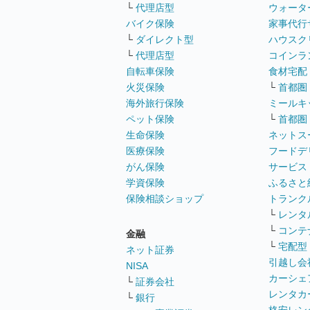
└
代理店型
ウォータ
バイク保険
家事代行
└
ダイレクト型
ハウスク
└
代理店型
コインラ
自転車保険
食材宅配
火災保険
└
首都圏
海外旅行保険
ミールキ
ペット保険
└
首都圏
生命保険
ネットス
医療保険
フードデ
がん保険
サービス
学資保険
ふるさと
保険相談ショップ
トランク
└
レンタ
└
コンテ
金融
└
宅配型
ネット証券
引越し会
NISA
カーシェ
└
証券会社
レンタカ
└
銀行