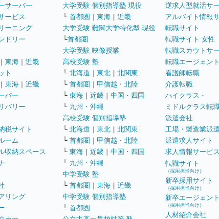
ーサーバー
大学受験 個別指導塾 現役
逆求人型就活サ
サービス
└
首都圏
｜
東海
｜
近畿
アルバイト情報
リーニング
大学受験 難関大学特化型 現役
転職サイト
ンドリー
└
首都圏
転職サイト 女性
大学受験 映像授業
転職スカウトサ
｜
東海
｜
近畿
高校受験 塾
転職エージェン
ット
└
北海道
｜
東北
｜
北関東
看護師転職
｜
東海
｜
近畿
└
首都圏
｜
甲信越・北陸
介護転職
ーパー
└
東海
｜
近畿
｜
中国・四国
ハイクラス・
リバリー
└
九州・沖縄
ミドルクラス転
高校受験 個別指導塾
派遣会社
納税サイト
└
北海道
｜
東北
｜
北関東
工場・製造業派
ルーム
└
首都圏
｜
甲信越・北陸
派遣求人サイト
ル収納スペース
└
東海
｜
近畿
｜
中国・四国
求人情報サービ
ナ
└
九州・沖縄
転職サイト
（採用担当向け）
中学受験 塾
新卒採用サイト
社
└
首都圏
｜
東海
｜
近畿
（採用担当向け）
アリング
中学受験 個別指導塾
新卒エージェン
（採用担当向け）
ー
└
首都圏
人材紹介会社