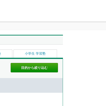
塾
小学生 学習塾