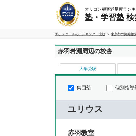
オリコン顧客満足度ランキ
塾・学習塾 検
塾、スクールのランキング・比較
東京都の路線検
赤羽岩淵周辺の校舎
大学受験
集団塾
個別指導
ユリウス
赤羽教室