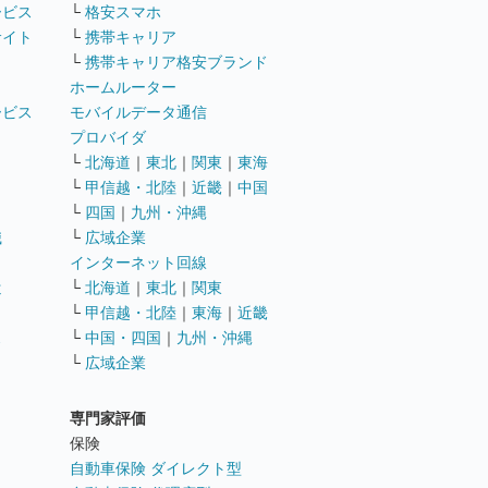
ービス
└
格安スマホ
サイト
└
携帯キャリア
└
携帯キャリア格安ブランド
ホームルーター
ービス
モバイルデータ通信
ト
プロバイダ
└
北海道
｜
東北
｜
関東
｜
東海
└
甲信越・北陸
｜
近畿
｜
中国
└
四国
｜
九州・沖縄
職
└
広域企業
インターネット回線
遣
└
北海道
｜
東北
｜
関東
└
甲信越・北陸
｜
東海
｜
近畿
ス
└
中国・四国
｜
九州・沖縄
└
広域企業
専門家評価
ト
保険
自動車保険 ダイレクト型