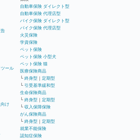
自動車保険 ダイレクト型
自動車保険 代理店型
バイク保険 ダイレクト型
バイク保険 代理店型
広告
火災保険
学資保険
ペット保険
ペット保険 小型犬
ペット保険 猫
トツール
医療保険商品
└
終身型
｜
定期型
└
引受基準緩和型
生命保険商品
└
終身型
｜
定期型
員向け
└
収入保障保険
がん保険商品
└
終身型
｜
定期型
就業不能保険
テ
認知症保険