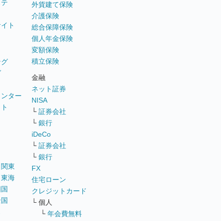
ステ
外貨建て保険
介護保険
サイト
総合保障保険
個人年金保険
変額保険
積立保険
ング
グ
金融
ネット証券
ウンター
NISA
イト
└
証券会社
リ
└
銀行
iDeCo
└
証券会社
└
銀行
｜
関東
FX
｜
東海
住宅ローン
四国
クレジットカード
全国
└ 個人
ス
└
年会費無料