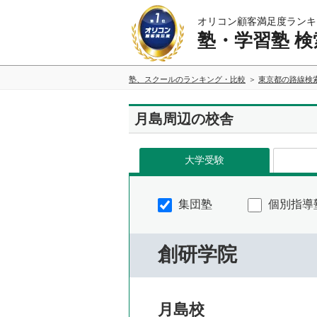
オリコン顧客満足度ランキ
塾・学習塾 検
塾、スクールのランキング・比較
東京都の路線検
月島周辺の校舎
大学受験
集団塾
個別指導
創研学院
月島校