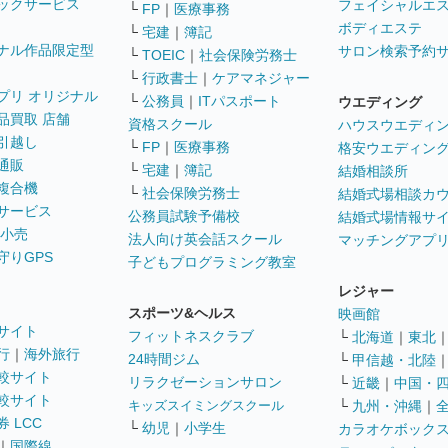
ックサービス
フェイシャルエ
└
FP
｜
医療事務
ボディエステ
└
宅建
｜
簿記
ナル作品限定型
サロン検索予約
└
TOEIC
｜
社会保険労務士
└
行政書士
｜
ケアマネジャー
プリ オリジナル
└
公務員
｜
ITパスポート
ウエディング
品買取 店舗
資格スクール
ハウスウエディ
引越し
└
FP
｜
医療事務
格安ウエディン
通販
└
宅建
｜
簿記
結婚相談所
複合機
└
社会保険労務士
結婚式場相談カ
サービス
公務員試験予備校
結婚式場情報サ
 小売
法人向け英会話スクール
マッチングアプ
守りGPS
子どもプログラミング教室
レジャー
スポーツ&ヘルス
映画館
サイト
フィットネスクラブ
└
北海道
｜
東北
行
｜
海外旅行
24時間ジム
└
甲信越・北陸
較サイト
リラクゼーションサロン
└
近畿
｜
中国・
較サイト
キッズスイミングスクール
└
九州・沖縄
｜
 LCC
└
幼児
｜
小学生
カラオケボック
｜
国際線