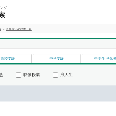
ング
索
索
月島周辺の校舎一覧
高校受験
中学受験
中学生 学習
塾
映像授業
浪人生