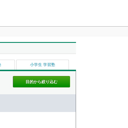
塾
小学生 学習塾