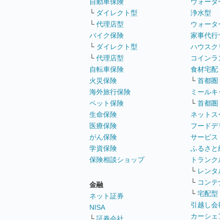
自動車保険
ウォータ
└
ダイレクト型
浄水型
└
代理店型
ウォータ
バイク保険
家事代行
└
ダイレクト型
ハウスク
└
代理店型
コインラ
自転車保険
食材宅配
火災保険
└
首都圏
海外旅行保険
ミールキ
ペット保険
└
首都圏
生命保険
ネットス
医療保険
フードデ
がん保険
サービス
学資保険
ふるさと
保険相談ショップ
トランク
└
レンタ
└
コンテ
金融
└
宅配型
ネット証券
引越し会
NISA
カーシェ
└
証券会社