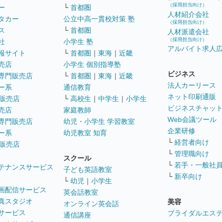
（採用担当向け）
ー
└
首都圏
人材紹介会社
タカー
公立中高一貫校対策 塾
（採用担当向け）
ス
└
首都圏
人材派遣会社
（採用担当向け）
社
小学生 塾
アルバイト求人
報サイト
└
首都圏
｜
東海
｜
近畿
売店
小学生 個別指導塾
ビジネス
専門販売店
└
首都圏
｜
東海
｜
近畿
法人カーリース
ー系
通信教育
ネット印刷通販
販売店
└
高校生
｜
中学生
｜
小学生
ビジネスチャッ
売店
家庭教師
Web会議ツール
専門販売店
幼児・小学生 学習教室
企業研修
ー系
幼児教室 知育
└
経営者向け
販売店
└
管理職向け
スクール
└
若手・一般社
テナンスサービス
子ども英語教室
└
新卒向け
└
幼児
｜
小学生
画配信サービス
英会話教室
真スタジオ
美容
オンライン英会話
サービス
ブライダルエス
通信講座