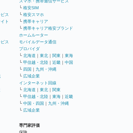
ト
スマホ・携帯通信サービス
└
格安SIM
ービス
└
格安スマホ
サイト
└
携帯キャリア
└
携帯キャリア格安ブランド
ホームルーター
ービス
モバイルデータ通信
ト
プロバイダ
└
北海道
｜
東北
｜
関東
｜
東海
└
甲信越・北陸
｜
近畿
｜
中国
└
四国
｜
九州・沖縄
職
└
広域企業
インターネット回線
遣
└
北海道
｜
東北
｜
関東
└
甲信越・北陸
｜
東海
｜
近畿
ス
└
中国・四国
｜
九州・沖縄
└
広域企業
専門家評価
ト
保険