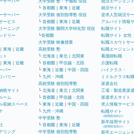
ーサーバー
大学受験 塾・予備校 現役
就活エージェン
└
首都圏
｜
東海
｜
近畿
就活サイト
ーサーバー
大学受験 個別指導塾 現役
逆求人型就活サ
サービス
└
首都圏
｜
東海
｜
近畿
アルバイト情報
リーニング
大学受験 難関大学特化型 現役
転職サイト
ンドリー
└
首都圏
転職サイト 女性
大学受験 映像授業
転職スカウトサ
｜
東海
｜
近畿
高校受験 塾
転職エージェン
ット
└
北海道
｜
東北
｜
北関東
看護師転職
｜
東海
｜
近畿
└
首都圏
｜
甲信越・北陸
介護転職
ーパー
└
東海
｜
近畿
｜
中国・四国
ハイクラス・
リバリー
└
九州・沖縄
ミドルクラス転
高校受験 個別指導塾
派遣会社
納税サイト
└
北海道
｜
東北
｜
北関東
工場・製造業派
ルーム
└
首都圏
｜
甲信越・北陸
派遣求人サイト
ル収納スペース
└
東海
｜
近畿
｜
中国・四国
求人情報サービ
ナ
└
九州・沖縄
転職サイト
（採用担当向け）
中学受験 塾
新卒採用サイト
社
└
首都圏
｜
東海
｜
近畿
（採用担当向け）
アリング
中学受験 個別指導塾
新卒エージェン