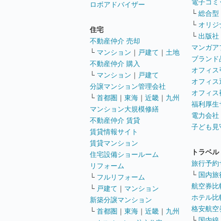
電子コミ
ロボアドバイザー
└
総合型
└
オリジ
住宅
└
出版社
不動産仲介 売却
マンガア
└
マンション
｜
戸建て
｜
土地
ブランド
不動産仲介 購入
オフィス
└
マンション
｜
戸建て
オフィス
分譲マンション管理会社
オフィス
└
首都圏
｜
東海
｜
近畿
｜
九州
福利厚生
マンション大規模修繕
電力会社
不動産仲介 賃貸
子ども見
賃貸情報サイト
賃貸マンション
トラベル
住宅設備ショールーム
旅行予約
リフォーム
└
国内旅
└
フルリフォーム
航空券比
└
戸建て
｜
マンション
ホテル比
新築分譲マンション
格安航空券
└
首都圏
｜
東海
｜
近畿
｜
九州
└
国内線