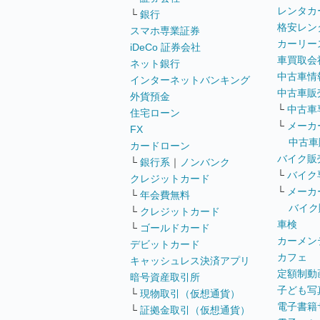
レンタカ
└
銀行
格安レン
スマホ専業証券
カーリー
iDeCo 証券会社
車買取会
ネット銀行
中古車情
インターネットバンキング
中古車販
外貨預金
└
中古車
住宅ローン
└
メーカ
FX
中古車
カードローン
バイク販
└
銀行系
｜
ノンバンク
└
バイク
クレジットカード
└
メーカ
└
年会費無料
バイク
└
クレジットカード
車検
└
ゴールドカード
カーメン
デビットカード
カフェ
キャッシュレス決済アプリ
定額制動
暗号資産取引所
子ども写
└
現物取引（仮想通貨）
電子書籍
└
証拠金取引（仮想通貨）