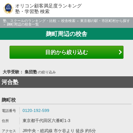
オリコン顧客満足度ランキング
塾・学習塾 検索
塾、スクールのランキング・比較
校舎検索
東京都の駅・市区町村から探す
麹町周辺の校舎一覧
麹町周辺の校舎
目的から絞り込む
大学受験： 集団塾
の絞り込み
河合塾
麹町校
0120-192-599
東京都千代田区六番町1-3
JR中央・総武線 市ケ谷より 徒歩 約5分