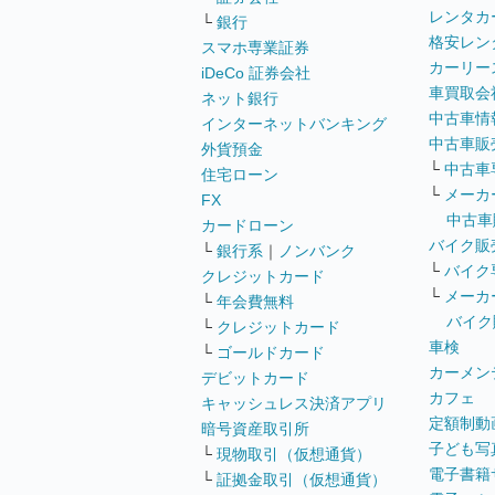
レンタカ
└
銀行
格安レン
スマホ専業証券
カーリー
iDeCo 証券会社
車買取会
ネット銀行
中古車情
インターネットバンキング
中古車販
外貨預金
└
中古車
住宅ローン
└
メーカ
FX
中古車
カードローン
バイク販
└
銀行系
｜
ノンバンク
└
バイク
クレジットカード
└
メーカ
└
年会費無料
バイク
└
クレジットカード
車検
└
ゴールドカード
カーメン
デビットカード
カフェ
キャッシュレス決済アプリ
定額制動
暗号資産取引所
子ども写
└
現物取引（仮想通貨）
電子書籍
└
証拠金取引（仮想通貨）