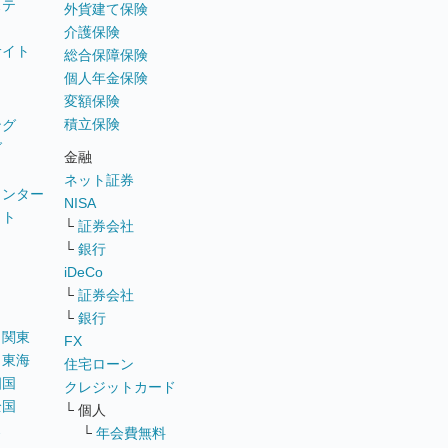
ステ
外貨建て保険
介護保険
サイト
総合保障保険
個人年金保険
変額保険
積立保険
ング
グ
金融
ネット証券
ウンター
NISA
イト
└
証券会社
リ
└
銀行
iDeCo
└
証券会社
└
銀行
｜
関東
FX
｜
東海
住宅ローン
四国
クレジットカード
全国
└ 個人
ス
└
年会費無料