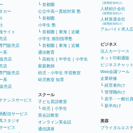
（採用担当向け）
ー
└
首都圏
人材紹介会社
タカー
公立中高一貫校対策 塾
（採用担当向け）
ス
└
首都圏
人材派遣会社
（採用担当向け）
社
小学生 塾
アルバイト求人
報サイト
└
首都圏
｜
東海
｜
近畿
売店
小学生 個別指導塾
ビジネス
専門販売店
└
首都圏
｜
東海
｜
近畿
法人カーリース
ー系
通信教育
ネット印刷通販
販売店
└
高校生
｜
中学生
｜
小学生
ビジネスチャッ
売店
家庭教師
Web会議ツール
専門販売店
幼児・小学生 学習教室
企業研修
ー系
幼児教室 知育
└
経営者向け
販売店
└
管理職向け
スクール
└
若手・一般社
テナンスサービス
子ども英語教室
└
新卒向け
└
幼児
｜
小学生
画配信サービス
英会話教室
真スタジオ
美容
オンライン英会話
サービス
ブライダルエス
通信講座