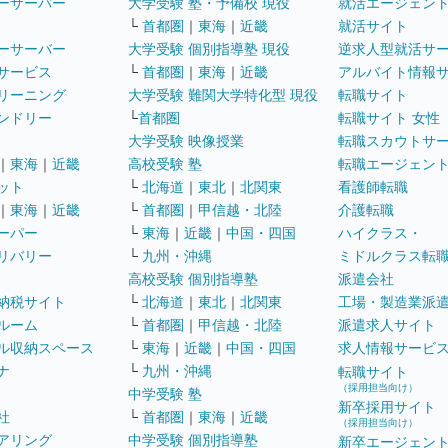
ーサーバー
大学受験 塾・予備校 現役
就活エージェン
└
首都圏
｜
東海
｜
近畿
就活サイト
ーサーバー
大学受験 個別指導塾 現役
逆求人型就活サ
サービス
└
首都圏
｜
東海
｜
近畿
アルバイト情報
リーニング
大学受験 難関大学特化型 現役
転職サイト
ンドリー
└
首都圏
転職サイト 女性
大学受験 映像授業
転職スカウトサ
｜
東海
｜
近畿
高校受験 塾
転職エージェン
ット
└
北海道
｜
東北
｜
北関東
看護師転職
｜
東海
｜
近畿
└
首都圏
｜
甲信越・北陸
介護転職
ーパー
└
東海
｜
近畿
｜
中国・四国
ハイクラス・
リバリー
└
九州・沖縄
ミドルクラス転
高校受験 個別指導塾
派遣会社
納税サイト
└
北海道
｜
東北
｜
北関東
工場・製造業派
ルーム
└
首都圏
｜
甲信越・北陸
派遣求人サイト
ル収納スペース
└
東海
｜
近畿
｜
中国・四国
求人情報サービ
ナ
└
九州・沖縄
転職サイト
（採用担当向け）
中学受験 塾
新卒採用サイト
社
└
首都圏
｜
東海
｜
近畿
（採用担当向け）
アリング
中学受験 個別指導塾
新卒エージェン