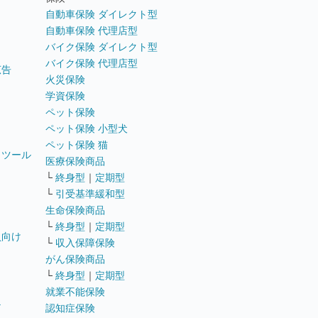
自動車保険 ダイレクト型
自動車保険 代理店型
バイク保険 ダイレクト型
バイク保険 代理店型
広告
火災保険
学資保険
ペット保険
ペット保険 小型犬
ペット保険 猫
トツール
医療保険商品
└
終身型
｜
定期型
└
引受基準緩和型
生命保険商品
└
終身型
｜
定期型
員向け
└
収入保障保険
がん保険商品
└
終身型
｜
定期型
就業不能保険
テ
認知症保険