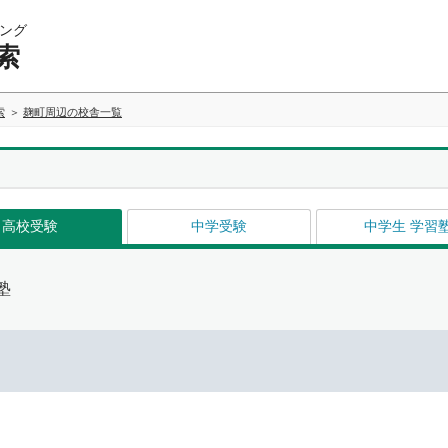
ング
索
索
麹町周辺の校舎一覧
高校受験
中学受験
中学生 学習
塾