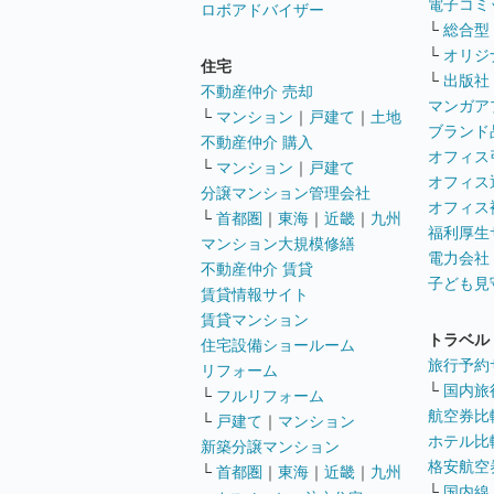
電子コミ
ロボアドバイザー
└
総合型
└
オリジ
住宅
└
出版社
不動産仲介 売却
マンガア
└
マンション
｜
戸建て
｜
土地
ブランド
不動産仲介 購入
オフィス
└
マンション
｜
戸建て
オフィス
分譲マンション管理会社
オフィス
└
首都圏
｜
東海
｜
近畿
｜
九州
福利厚生
マンション大規模修繕
電力会社
不動産仲介 賃貸
子ども見
賃貸情報サイト
賃貸マンション
トラベル
住宅設備ショールーム
旅行予約
リフォーム
└
国内旅
└
フルリフォーム
航空券比
└
戸建て
｜
マンション
ホテル比
新築分譲マンション
格安航空券
└
首都圏
｜
東海
｜
近畿
｜
九州
└
国内線