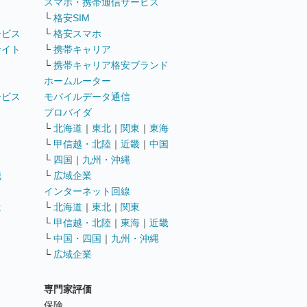
ト
スマホ・携帯通信サービス
└
格安SIM
ービス
└
格安スマホ
サイト
└
携帯キャリア
└
携帯キャリア格安ブランド
ホームルーター
ービス
モバイルデータ通信
ト
プロバイダ
└
北海道
｜
東北
｜
関東
｜
東海
└
甲信越・北陸
｜
近畿
｜
中国
└
四国
｜
九州・沖縄
職
└
広域企業
インターネット回線
遣
└
北海道
｜
東北
｜
関東
└
甲信越・北陸
｜
東海
｜
近畿
ス
└
中国・四国
｜
九州・沖縄
└
広域企業
専門家評価
ト
保険