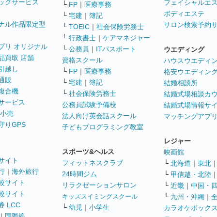
ックサービス
フェイシャルエ
└
FP
｜
医療事務
ボディエステ
└
宅建
｜
簿記
ナル作品限定型
サロン検索予約
└
TOEIC
｜
社会保険労務士
└
行政書士
｜
ケアマネジャー
プリ オリジナル
└
公務員
｜
ITパスポート
ウエディング
品買取 店舗
資格スクール
ハウスウエディ
引越し
└
FP
｜
医療事務
格安ウエディン
通販
└
宅建
｜
簿記
結婚相談所
複合機
└
社会保険労務士
結婚式場相談カ
サービス
公務員試験予備校
結婚式場情報サ
 小売
法人向け英会話スクール
マッチングアプ
守りGPS
子どもプログラミング教室
レジャー
スポーツ&ヘルス
映画館
サイト
フィットネスクラブ
└
北海道
｜
東北
行
｜
海外旅行
24時間ジム
└
甲信越・北陸
較サイト
リラクゼーションサロン
└
近畿
｜
中国・
較サイト
キッズスイミングスクール
└
九州・沖縄
｜
 LCC
└
幼児
｜
小学生
カラオケボック
｜
国際線