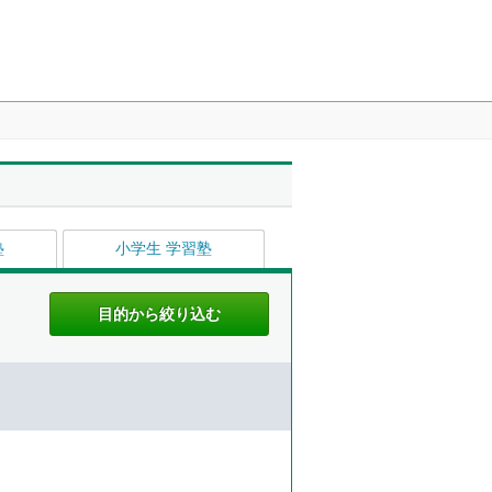
塾
小学生 学習塾