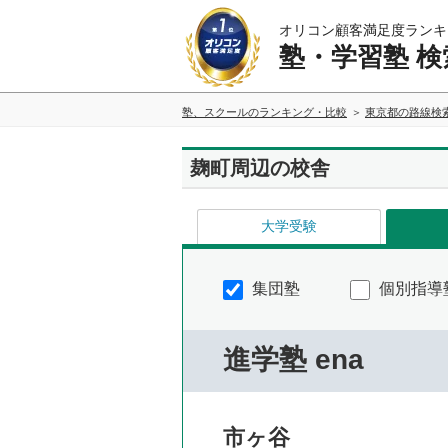
オリコン顧客満足度ランキ
塾・学習塾 検
塾、スクールのランキング・比較
東京都の路線検
麹町周辺の校舎
大学受験
集団塾
個別指導
進学塾 ena
市ヶ谷