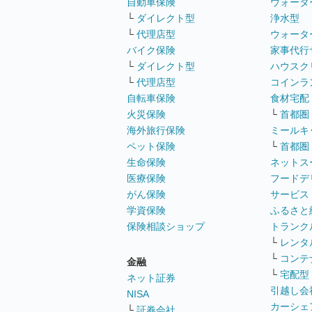
自動車保険
ウォータ
└
ダイレクト型
浄水型
└
代理店型
ウォータ
バイク保険
家事代行
└
ダイレクト型
ハウスク
└
代理店型
コインラ
自転車保険
食材宅配
火災保険
└
首都圏
海外旅行保険
ミールキ
ペット保険
└
首都圏
生命保険
ネットス
医療保険
フードデ
がん保険
サービス
学資保険
ふるさと
保険相談ショップ
トランク
└
レンタ
└
コンテ
金融
└
宅配型
ネット証券
引越し会
NISA
カーシェ
└
証券会社