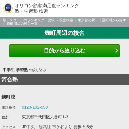
オリコン顧客満足度ランキング
塾・学習塾 検索
塾、スクールのランキング・比較
校舎検索
東京都の駅・市区町村から探す
麹町周辺の校舎一覧
麹町周辺の校舎
目的から絞り込む
中学生 学習塾
の絞り込み
河合塾
麹町校
0120-192-599
東京都千代田区六番町1-3
JR中央・総武線 市ケ谷より 徒歩 約5分