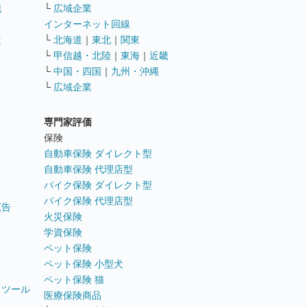
職
└
広域企業
インターネット回線
遣
└
北海道
｜
東北
｜
関東
└
甲信越・北陸
｜
東海
｜
近畿
ス
└
中国・四国
｜
九州・沖縄
└
広域企業
専門家評価
ト
保険
自動車保険 ダイレクト型
自動車保険 代理店型
バイク保険 ダイレクト型
バイク保険 代理店型
広告
火災保険
学資保険
ペット保険
ペット保険 小型犬
ペット保険 猫
トツール
医療保険商品