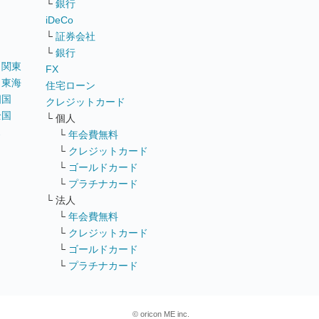
└
銀行
iDeCo
└
証券会社
└
銀行
｜
関東
FX
｜
東海
住宅ローン
四国
クレジットカード
全国
└ 個人
ス
└
年会費無料
└
クレジットカード
└
ゴールドカード
└
プラチナカード
└ 法人
└
年会費無料
└
クレジットカード
└
ゴールドカード
└
プラチナカード
© oricon ME inc.