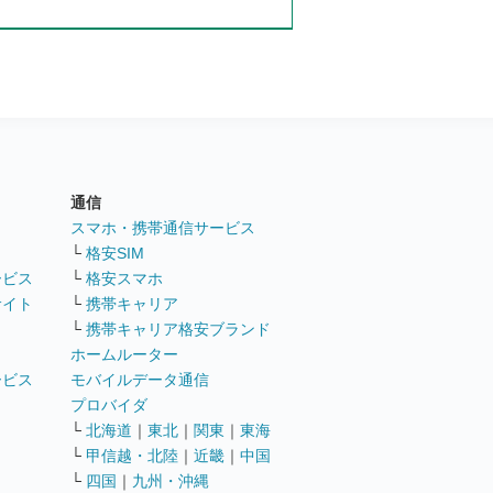
通信
ト
スマホ・携帯通信サービス
└
格安SIM
ービス
└
格安スマホ
サイト
└
携帯キャリア
└
携帯キャリア格安ブランド
ホームルーター
ービス
モバイルデータ通信
ト
プロバイダ
└
北海道
｜
東北
｜
関東
｜
東海
└
甲信越・北陸
｜
近畿
｜
中国
└
四国
｜
九州・沖縄