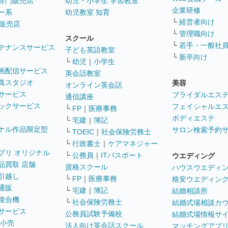
専門販売店
幼児・小学生 学習教室
企業研修
ー系
幼児教室 知育
└
経営者向け
販売店
└
管理職向け
スクール
└
若手・一般社
テナンスサービス
子ども英語教室
└
新卒向け
└
幼児
｜
小学生
画配信サービス
英会話教室
真スタジオ
美容
オンライン英会話
サービス
ブライダルエス
通信講座
ックサービス
フェイシャルエ
└
FP
｜
医療事務
ボディエステ
└
宅建
｜
簿記
ナル作品限定型
サロン検索予約
└
TOEIC
｜
社会保険労務士
└
行政書士
｜
ケアマネジャー
プリ オリジナル
└
公務員
｜
ITパスポート
ウエディング
品買取 店舗
資格スクール
ハウスウエディ
引越し
└
FP
｜
医療事務
格安ウエディン
通販
└
宅建
｜
簿記
結婚相談所
複合機
└
社会保険労務士
結婚式場相談カ
サービス
公務員試験予備校
結婚式場情報サ
 小売
法人向け英会話スクール
マッチングアプ