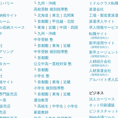
リバリー
└
九州・沖縄
ミドルクラス転
高校受験 個別指導塾
派遣会社
納税サイト
└
北海道
｜
東北
｜
北関東
工場・製造業派
ルーム
└
首都圏
｜
甲信越・北陸
派遣求人サイト
ル収納スペース
└
東海
｜
近畿
｜
中国・四国
求人情報サービ
ナ
└
九州・沖縄
転職サイト
（採用担当向け）
中学受験 塾
新卒採用サイト
社
└
首都圏
｜
東海
｜
近畿
（採用担当向け）
アリング
中学受験 個別指導塾
新卒エージェン
（採用担当向け）
ー
└
首都圏
人材紹介会社
タカー
公立中高一貫校対策 塾
（採用担当向け）
ス
└
首都圏
人材派遣会社
（採用担当向け）
社
小学生 塾
アルバイト求人
報サイト
└
首都圏
｜
東海
｜
近畿
売店
小学生 個別指導塾
ビジネス
専門販売店
└
首都圏
｜
東海
｜
近畿
法人カーリース
ー系
通信教育
ネット印刷通販
販売店
└
高校生
｜
中学生
｜
小学生
ビジネスチャッ
売店
家庭教師
Web会議ツール