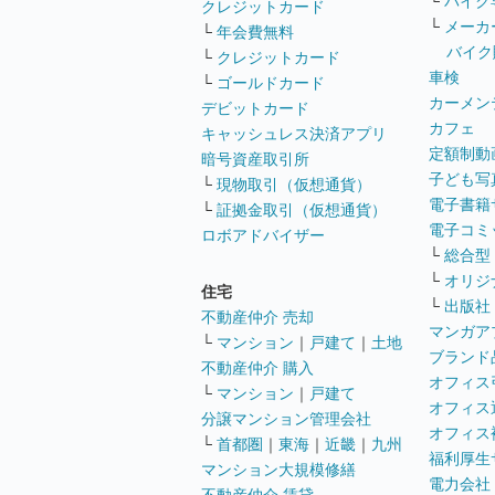
└
バイク
クレジットカード
└
メーカ
└
年会費無料
バイク
└
クレジットカード
車検
└
ゴールドカード
カーメン
デビットカード
カフェ
キャッシュレス決済アプリ
定額制動
暗号資産取引所
子ども写
└
現物取引（仮想通貨）
電子書籍
└
証拠金取引（仮想通貨）
電子コミ
ロボアドバイザー
└
総合型
└
オリジ
住宅
└
出版社
不動産仲介 売却
マンガア
└
マンション
｜
戸建て
｜
土地
ブランド
不動産仲介 購入
オフィス
└
マンション
｜
戸建て
オフィス
分譲マンション管理会社
オフィス
└
首都圏
｜
東海
｜
近畿
｜
九州
福利厚生
マンション大規模修繕
電力会社