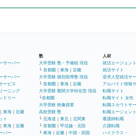
塾
人材
ーサーバー
大学受験 塾・予備校 現役
就活エージェン
└
首都圏
｜
東海
｜
近畿
就活サイト
ーサーバー
大学受験 個別指導塾 現役
逆求人型就活サ
サービス
└
首都圏
｜
東海
｜
近畿
アルバイト情報
リーニング
大学受験 難関大学特化型 現役
転職サイト
ンドリー
└
首都圏
転職サイト 女性
大学受験 映像授業
転職スカウトサ
｜
東海
｜
近畿
高校受験 塾
転職エージェン
ット
└
北海道
｜
東北
｜
北関東
看護師転職
｜
東海
｜
近畿
└
首都圏
｜
甲信越・北陸
介護転職
ーパー
└
東海
｜
近畿
｜
中国・四国
ハイクラス・