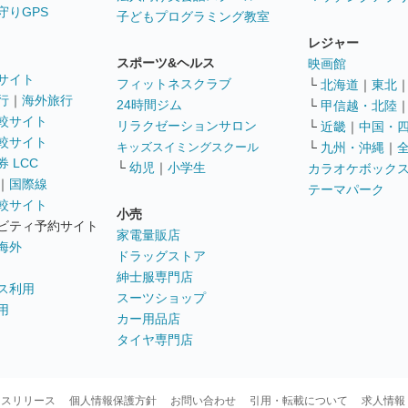
守りGPS
子どもプログラミング教室
レジャー
スポーツ&ヘルス
映画館
サイト
フィットネスクラブ
└
北海道
｜
東北
行
｜
海外旅行
24時間ジム
└
甲信越・北陸
較サイト
リラクゼーションサロン
└
近畿
｜
中国・
較サイト
キッズスイミングスクール
└
九州・沖縄
｜
 LCC
└
幼児
｜
小学生
カラオケボック
｜
国際線
テーマパーク
較サイト
小売
ビティ予約サイト
家電量販店
海外
ドラッグストア
紳士服専門店
ス利用
スーツショップ
用
カー用品店
タイヤ専門店
ースリリース
個人情報保護方針
お問い合わせ
引用・転載について
求人情報