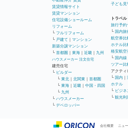
不動産仲介 賃貸
子ども見
賃貸情報サイト
賃貸マンション
トラベル
住宅設備ショールーム
旅行予約
リフォーム
└
国内旅
└
フルリフォーム
航空券比
└
戸建て
｜
マンション
ホテル比
新築分譲マンション
格安航空券
└
首都圏
｜
東海
｜
近畿
｜
九州
└
国内線
ハウスメーカー 注文住宅
ツアー比
建売住宅
アクティ
└
ビルダー
└
国内
｜
└
東北
｜
北関東
｜
首都圏
ホテル
└
東海
｜
近畿
｜
中国・四国
└
ビジネ
└
九州
└
観光利
└
ハウスメーカー
└
デベロッパー
会社概要
ニュ