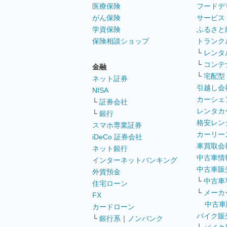
医療保険
フードデ
がん保険
サービス
学資保険
ふるさと
保険相談ショップ
トランク
└
レンタ
└
コンテ
金融
└
宅配型
ネット証券
引越し会
NISA
カーシェ
└
証券会社
レンタカ
└
銀行
格安レン
スマホ専業証券
カーリー
iDeCo 証券会社
車買取会
ネット銀行
中古車情
インターネットバンキング
中古車販
外貨預金
└
中古車
住宅ローン
└
メーカ
FX
中古車
カードローン
バイク販
└
銀行系
｜
ノンバンク