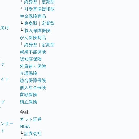
└
終身型
｜
定期型
└
引受基準緩和型
生命保険商品
└
終身型
｜
定期型
員向け
└
収入保障保険
がん保険商品
└
終身型
｜
定期型
就業不能保険
テ
認知症保険
ステ
外貨建て保険
介護保険
サイト
総合保障保険
個人年金保険
変額保険
積立保険
ング
グ
金融
ネット証券
ウンター
NISA
イト
└
証券会社
リ