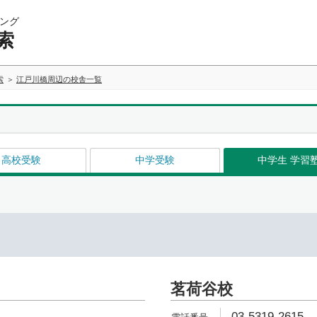
ング
索
索
江戸川橋周辺の校舎一覧
高校受験
中学受験
中学生 学習
茗荷谷校
03-5319-2615