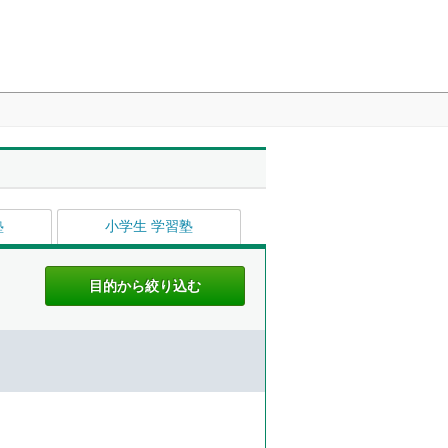
塾
小学生 学習塾