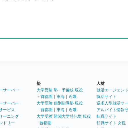
塾
人材
ーサーバー
大学受験 塾・予備校 現役
就活エージェン
└
首都圏
｜
東海
｜
近畿
就活サイト
ーサーバー
大学受験 個別指導塾 現役
逆求人型就活サ
サービス
└
首都圏
｜
東海
｜
近畿
アルバイト情報
リーニング
大学受験 難関大学特化型 現役
転職サイト
ンドリー
└
首都圏
転職サイト 女性