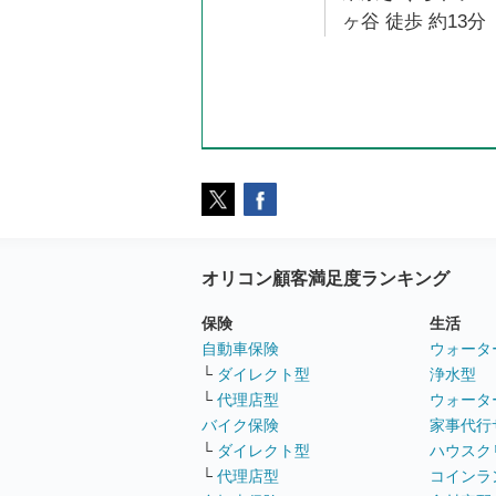
ヶ谷 徒歩 約13分
オリコン顧客満足度ランキング
保険
生活
自動車保険
ウォータ
└
ダイレクト型
浄水型
└
代理店型
ウォータ
バイク保険
家事代行
└
ダイレクト型
ハウスク
└
代理店型
コインラ