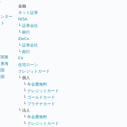
グ
金融
ネット証券
ウンター
NISA
イト
└
証券会社
リ
└
銀行
iDeCo
└
証券会社
└
銀行
｜
関東
FX
｜
東海
住宅ローン
四国
クレジットカード
全国
└ 個人
ス
└
年会費無料
└
クレジットカード
└
ゴールドカード
└
プラチナカード
└ 法人
└
年会費無料
└
クレジットカード