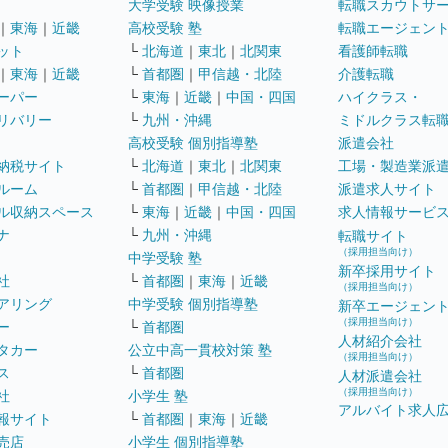
大学受験 映像授業
転職スカウトサ
｜
東海
｜
近畿
高校受験 塾
転職エージェン
ット
└
北海道
｜
東北
｜
北関東
看護師転職
｜
東海
｜
近畿
└
首都圏
｜
甲信越・北陸
介護転職
ーパー
└
東海
｜
近畿
｜
中国・四国
ハイクラス・
リバリー
└
九州・沖縄
ミドルクラス転
高校受験 個別指導塾
派遣会社
納税サイト
└
北海道
｜
東北
｜
北関東
工場・製造業派
ルーム
└
首都圏
｜
甲信越・北陸
派遣求人サイト
ル収納スペース
└
東海
｜
近畿
｜
中国・四国
求人情報サービ
ナ
└
九州・沖縄
転職サイト
（採用担当向け）
中学受験 塾
新卒採用サイト
社
└
首都圏
｜
東海
｜
近畿
（採用担当向け）
アリング
中学受験 個別指導塾
新卒エージェン
（採用担当向け）
ー
└
首都圏
人材紹介会社
タカー
公立中高一貫校対策 塾
（採用担当向け）
ス
└
首都圏
人材派遣会社
（採用担当向け）
社
小学生 塾
アルバイト求人
報サイト
└
首都圏
｜
東海
｜
近畿
売店
小学生 個別指導塾