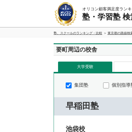
オリコン顧客満足度ランキ
塾・学習塾 検
塾、スクールのランキング・比較
東京都の路線検
要町周辺の校舎
大学受験
集団塾
個別指導
早稲田塾
池袋校