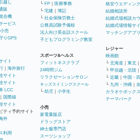
引越し
└
FP
｜
医療事務
格安ウエディン
通販
└
宅建
｜
簿記
結婚相談所
複合機
└
社会保険労務士
結婚式場相談カ
サービス
公務員試験予備校
結婚式場情報サ
 小売
法人向け英会話スクール
マッチングアプ
守りGPS
子どもプログラミング教室
レジャー
スポーツ&ヘルス
映画館
サイト
フィットネスクラブ
└
北海道
｜
東北
行
｜
海外旅行
24時間ジム
└
甲信越・北陸
較サイト
リラクゼーションサロン
└
近畿
｜
中国・
較サイト
キッズスイミングスクール
└
九州・沖縄
｜
 LCC
└
幼児
｜
小学生
カラオケボック
｜
国際線
テーマパーク
較サイト
小売
ビティ予約サイト
家電量販店
海外
ドラッグストア
紳士服専門店
ス利用
スーツショップ