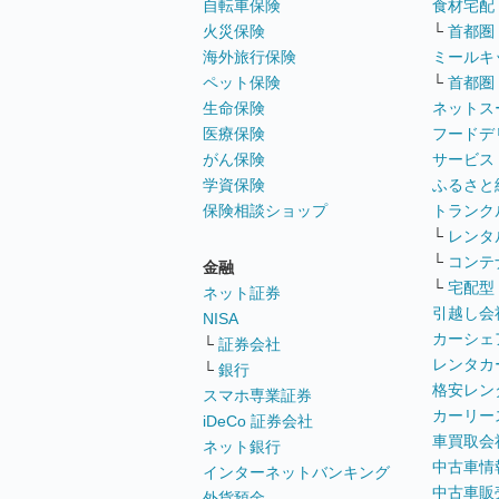
自転車保険
食材宅配
火災保険
└
首都圏
海外旅行保険
ミールキ
ペット保険
└
首都圏
生命保険
ネットス
医療保険
フードデ
がん保険
サービス
学資保険
ふるさと
保険相談ショップ
トランク
└
レンタ
└
コンテ
金融
└
宅配型
ネット証券
引越し会
NISA
カーシェ
└
証券会社
レンタカ
└
銀行
格安レン
スマホ専業証券
カーリー
iDeCo 証券会社
車買取会
ネット銀行
中古車情
インターネットバンキング
中古車販
外貨預金