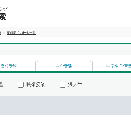
ング
索
索
要町周辺の校舎一覧
高校受験
中学受験
中学生 学習
塾
映像授業
浪人生