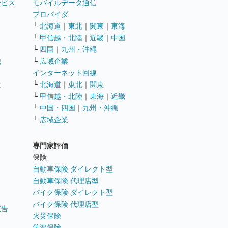
ービス
モバイルデータ通信
ト
プロバイダ
└
北海道
｜
東北
｜
関東
｜
東海
└
甲信越・北陸
｜
近畿
｜
中国
└
四国
｜
九州・沖縄
職
└
広域企業
インターネット回線
遣
└
北海道
｜
東北
｜
関東
└
甲信越・北陸
｜
東海
｜
近畿
ス
└
中国・四国
｜
九州・沖縄
└
広域企業
専門家評価
ト
保険
自動車保険 ダイレクト型
自動車保険 代理店型
バイク保険 ダイレクト型
バイク保険 代理店型
広告
火災保険
学資保険