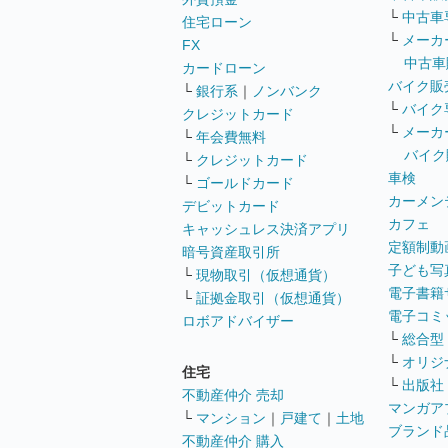
└
中古車
住宅ローン
└
メーカ
FX
中古車
カードローン
バイク販
└
銀行系
｜
ノンバンク
└
バイク
クレジットカード
└
メーカ
└
年会費無料
バイク
└
クレジットカード
車検
└
ゴールドカード
カーメン
デビットカード
カフェ
キャッシュレス決済アプリ
定額制動
暗号資産取引所
子ども写
└
現物取引（仮想通貨）
電子書籍
└
証拠金取引（仮想通貨）
電子コミ
ロボアドバイザー
└
総合型
└
オリジ
住宅
└
出版社
不動産仲介 売却
マンガア
└
マンション
｜
戸建て
｜
土地
ブランド
不動産仲介 購入