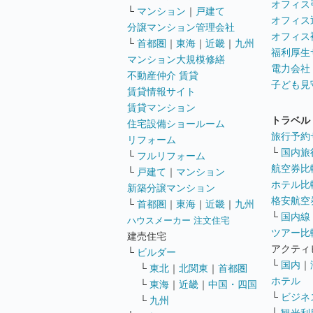
オフィス
└
マンション
｜
戸建て
オフィス
分譲マンション管理会社
オフィス
└
首都圏
｜
東海
｜
近畿
｜
九州
福利厚生
マンション大規模修繕
電力会社
不動産仲介 賃貸
子ども見
賃貸情報サイト
賃貸マンション
トラベル
住宅設備ショールーム
旅行予約
リフォーム
└
国内旅
└
フルリフォーム
航空券比
└
戸建て
｜
マンション
ホテル比
新築分譲マンション
格安航空券
└
首都圏
｜
東海
｜
近畿
｜
九州
└
国内線
ハウスメーカー 注文住宅
ツアー比
建売住宅
アクティ
└
ビルダー
└
国内
｜
└
東北
｜
北関東
｜
首都圏
ホテル
└
東海
｜
近畿
｜
中国・四国
└
ビジネ
└
九州