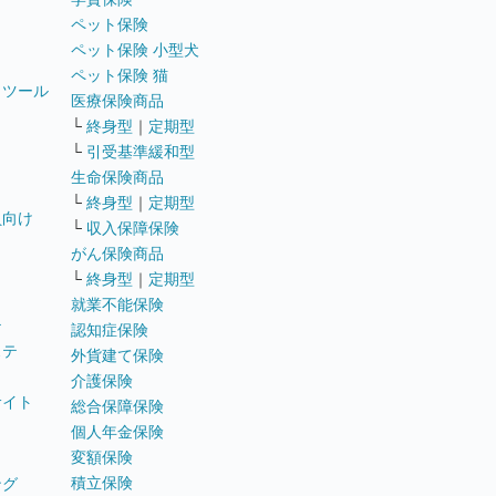
ペット保険
ペット保険 小型犬
ペット保険 猫
トツール
医療保険商品
└
終身型
｜
定期型
└
引受基準緩和型
生命保険商品
└
終身型
｜
定期型
員向け
└
収入保障保険
がん保険商品
└
終身型
｜
定期型
就業不能保険
テ
認知症保険
ステ
外貨建て保険
介護保険
サイト
総合保障保険
個人年金保険
変額保険
積立保険
ング