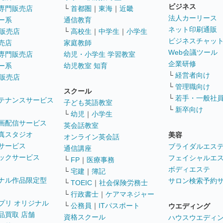
ビジネス
専門販売店
└
首都圏
｜
東海
｜
近畿
法人カーリース
ー系
通信教育
ネット印刷通販
販売店
└
高校生
｜
中学生
｜
小学生
ビジネスチャッ
売店
家庭教師
Web会議ツール
専門販売店
幼児・小学生 学習教室
企業研修
ー系
幼児教室 知育
└
経営者向け
販売店
└
管理職向け
スクール
└
若手・一般社
テナンスサービス
子ども英語教室
└
新卒向け
└
幼児
｜
小学生
画配信サービス
英会話教室
真スタジオ
美容
オンライン英会話
サービス
ブライダルエス
通信講座
ックサービス
フェイシャルエ
└
FP
｜
医療事務
ボディエステ
└
宅建
｜
簿記
ナル作品限定型
サロン検索予約
└
TOEIC
｜
社会保険労務士
└
行政書士
｜
ケアマネジャー
プリ オリジナル
└
公務員
｜
ITパスポート
ウエディング
品買取 店舗
資格スクール
ハウスウエディ