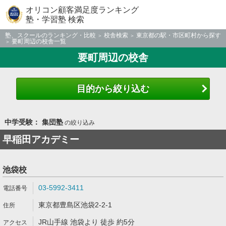
オリコン顧客満足度ランキング
塾・学習塾 検索
塾、スクールのランキング・比較
校舎検索
東京都の駅・市区町村から探す
要町周辺の校舎一覧
要町周辺の校舎
目的から絞り込む
中学受験： 集団塾
の絞り込み
早稲田アカデミー
池袋校
03-5992-3411
東京都豊島区池袋2-2-1
JR山手線 池袋より 徒歩 約5分